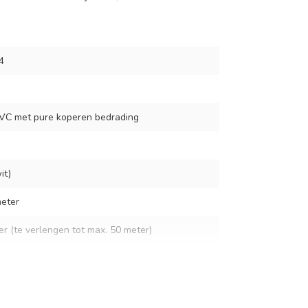
4
VC met pure koperen bedrading
it)
eter
er (te verlengen tot max. 50 meter)
 1 meter