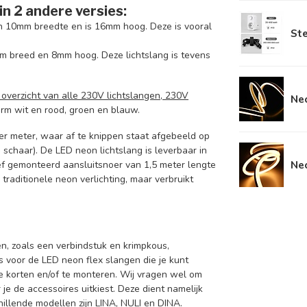
in 2 andere versies:
an 10mm breedte en is 16mm hoog. Deze is vooral
St
mm breed en 8mm hoog. Deze lichtslang is tevens
 overzicht van alle 230V lichtslangen, 230V
Neo
warm wit en rood, groen en blauw.
r meter, waar af te knippen staat afgebeeld op
 schaar). De LED neon lichtslang is leverbaar in
Neo
ief gemonteerd aansluitsnoer van 1,5 meter lengte
 traditionele neon verlichting, maar verbruikt
en, zoals een verbindstuk en krimpkous,
s voor de LED neon flex slangen die je kunt
e korten en/of te monteren. Wij vragen wel om
e de accessoires uitkiest. Deze dient namelijk
llende modellen zijn LINA, NULI en DINA.