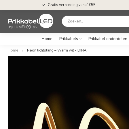
Gratis verzending vanaf €55,-
Home
Prikkabels
Prikkabel onderdelen
Home
/
Neon lichtslang – Warm wit - DINA