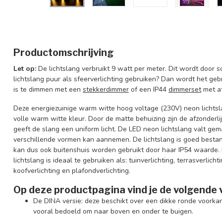
Productomschrijving
Let op:
De lichtslang verbruikt 9 watt per meter. Dit wordt door s
lichtslang puur als sfeerverlichting gebruiken? Dan wordt het ge
is te dimmen met een
stekkerdimmer
of een IP44
dimmerset
met af
Deze energiezuinige warm witte hoog voltage (230V) neon lichtsl
volle warm witte kleur. Door de matte behuizing zijn de afzonderli
geeft de slang een uniform licht. De LED neon lichtslang valt gem
verschillende vormen kan aannemen. De lichtslang is goed bes
kan dus ook buitenshuis worden gebruikt door haar IP54 waarde. 
lichtslang is i
deaal te gebruiken als: tuinverlichting, terrasverlichtin
koofverlichting en plafondverlichting.
Op deze productpagina vind je de volgende v
De DINA versie: deze beschikt over een dikke ronde voork
vooral bedoeld om naar boven en onder te buigen.