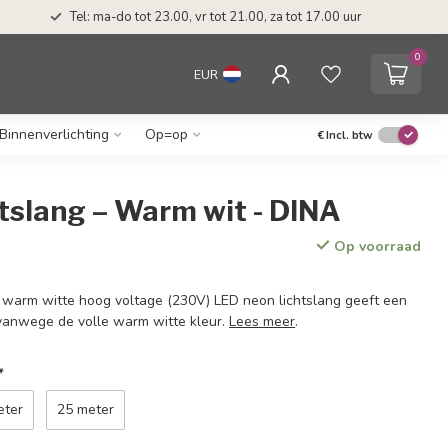
Tel: ma-do tot 23.00, vr tot 21.00, za tot 17.00 uur
0
EUR
Binnenverlichting
Op=op
€
Incl. btw
tslang – Warm wit - DINA
Op voorraad
 warm witte hoog voltage (230V) LED neon lichtslang geeft een
t vanwege de volle warm witte kleur.
Lees meer
.
*
eter
25 meter