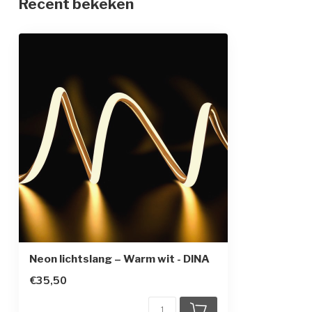
Recent bekeken
Verbruik
9 watt per met
Beschermingsgraad
IP54 (geschikt 
Dimbaar
Afmeting strip
Ø15mm
Neon lichtslang – Warm wit - DINA
€35,50