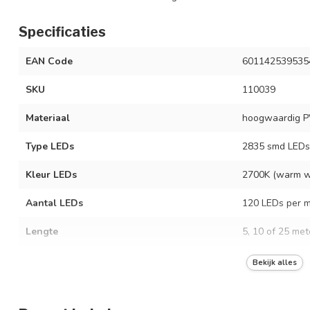
Specificaties
EAN Code
601142539535
SKU
110039
Materiaal
hoogwaardig P
Type LEDs
2835 smd LEDs
Kleur LEDs
2700K (warm w
Aantal LEDs
120 LEDs per m
Lengte
5, 10 of 25 met
In te korten
in stukken van
Bekijk alles
Nominale spanning
220-240VAC