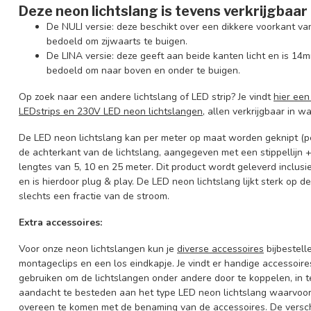
Deze neon lichtslang is tevens verkrijgbaar 
De NULI versie: deze beschikt over een dikkere voorkant v
bedoeld om zijwaarts te buigen.
De LINA versie: deze geeft aan beide kanten licht en is 14
bedoeld om naar boven en onder te buigen.
Op zoek naar een andere lichtslang of LED strip? Je vindt
hier een
LEDstrips en 230V LED neon lichtslangen
, allen verkrijgbaar in 
De LED neon lichtslang kan per meter op maat worden geknipt (pe
de achterkant van de lichtslang, aangegeven met een stippellijn +
lengtes van 5, 10 en 25 meter. Dit product wordt geleverd inclus
en is hierdoor plug & play. De LED neon lichtslang lijkt sterk op de
slechts een fractie van de stroom.
Extra accessoires:
Voor onze neon lichtslangen kun je
diverse accessoires
bijbestell
montageclips en een los eindkapje. Je vindt er handige accessoire
gebruiken om de lichtslangen onder andere door te koppelen, in t
aandacht te besteden aan het type LED neon lichtslang waarvoor j
overeen te komen met de benaming van de accessoires. De verschi