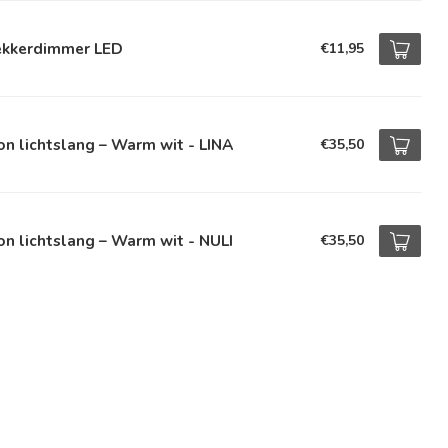
ekkerdimmer LED
€11,95
n lichtslang – Warm wit - LINA
€35,50
n lichtslang – Warm wit - NULI
€35,50