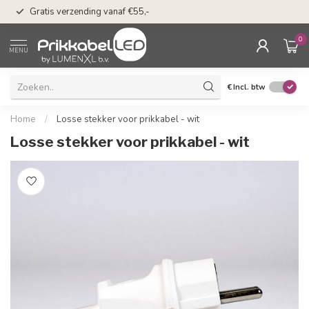
50 dagen bedenkti
Gratis verzending vanaf €55,-
Klarna
0
MENU
€
Incl. btw
Home
/
Losse stekker voor prikkabel - wit
Losse stekker voor prikkabel - wit