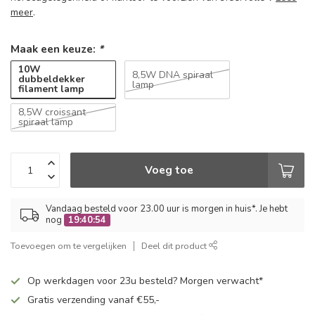
meer
.
Maak een keuze:
*
10W
8,5W DNA spiraal
dubbeldekker
lamp
filament lamp
8,5W croissant
spiraal lamp
Voeg toe
Vandaag besteld voor 23.00 uur is morgen in huis*. Je hebt
nog
19:40:54
Toevoegen om te vergelijken
Deel dit product
Op werkdagen voor 23u besteld? Morgen verwacht*
Gratis verzending vanaf €55,-