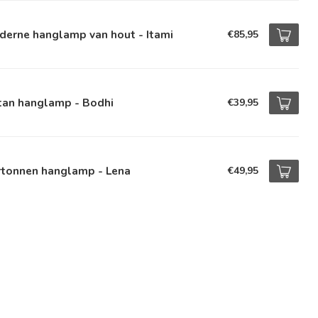
derne hanglamp van hout - Itami
€85,95
tan hanglamp - Bodhi
€39,95
rtonnen hanglamp - Lena
€49,95