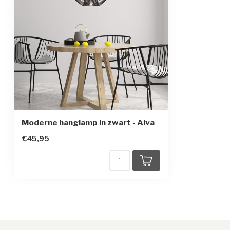
Beschermingsklasse
2
Sensor
Moderne hanglamp in zwart - Aiva
€45,95