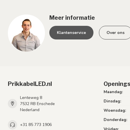
Meer informatie
Klantenservice
Over ons
PrikkabelLED.nl
Openings
Maandag:
Lenteweg 8
Dinsdag:
7532 RB Enschede
Nederland
Woensdag:
Donderdag:
+31 85 773 1906
Vrijdag: