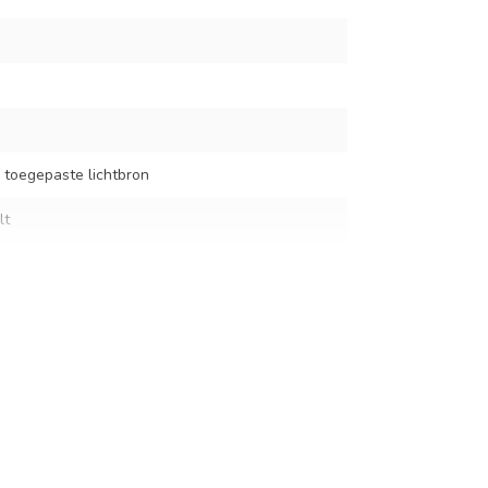
 toegepaste lichtbron
lt
ium
m