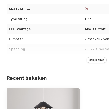
Met lichtbron
Type fitting
E27
LED Wattage
Max. 60 watt
Dimbaar
Afhankelijk van
Spanning
AC 220-240 Vo
Frequentie
50/60 Hz
Bekijk alles
Kleur armatuur
Zwart
Recent bekeken
Materiaal
IJzer en alumin
Afmetingen
Ø39,6 x 20,9 c
In hoogte verstelbaar
Beschermingsgraad
IP20