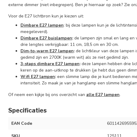
externe dimmer (niet inbegrepen). Ben je hiernaar op zoek? Zie o
Voor de E27 lichtbron kun je kiezen uit:
Dimbare E27 lampen
: bij deze lampen kun je de lichtinte
meegeleverd).
Dimbare E27 buislampen
:
de lampen zijn smal en lang en ve
drie lengtes verkrijgbaar: 11 cm, 18,5 cm en 30 cm.
Dim-to-warm E27 lampen
:
de lichtkleur van deze lampen is
gedimd zijn en 2700K (warm wit) als ze niet gedimd zijn.
3-staps dimbare E27 lampen
:
deze lampen hebben drie lic
keren op de aan-uitknop te drukken (je hebt dus geen dimm
Wifi E27 lampen
:
een slimme lamp die je kunt bedienen m
intensiteit. Zo maak je van je hanglamp een slimme hanglam
Of neem een kijkje bij ons overzicht van
alle E27 lampen
.
Specificaties
EAN Code
601142695595
SKU
125111