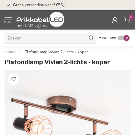
50 dagen bedenkti
Gratis verzending vanaf €55,-
Klarna
0
MENU
€
Incl. btw
Home
/
Plafondlamp Vivian 2-lichts - koper
Plafondlamp Vivian 2-lichts - koper