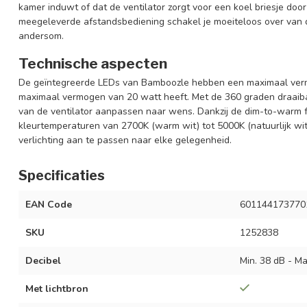
kamer induwt of dat de ventilator zorgt voor een koel briesje door
meegeleverde afstandsbediening schakel je moeiteloos over van 
andersom.
Technische aspecten
De geïntegreerde LEDs van Bamboozle hebben een maximaal verm
maximaal vermogen van 20 watt heeft. Met de 360 graden draaibare
van de ventilator aanpassen naar wens. Dankzij de dim-to-warm f
kleurtemperaturen van 2700K (warm wit) tot 5000K (natuurlijk wit). 
verlichting aan te passen naar elke gelegenheid.
Specificaties
EAN Code
601144173770
SKU
1252838
Decibel
Min. 38 dB - Ma
Met lichtbron