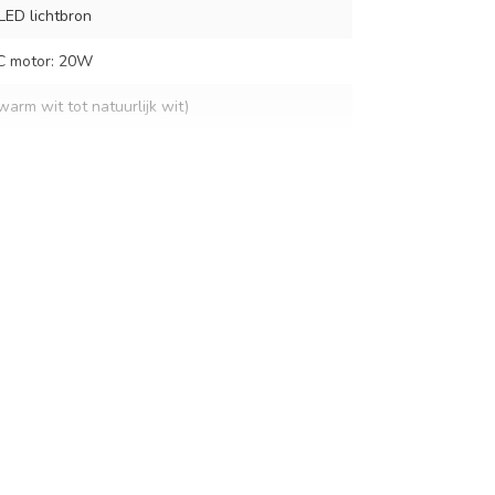
LED lichtbron
DC motor: 20W
rm wit tot natuurlijk wit)
lt