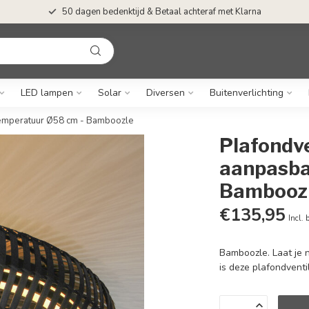
50 dagen bedenktijd & Betaal achteraf met Klarna
LED lampen
Solar
Diversen
Buitenverlichting
temperatuur Ø58 cm - Bamboozle
Plafondv
aanpasba
Bambooz
€135,95
Incl. 
Bamboozle. Laat je n
is deze plafondventi