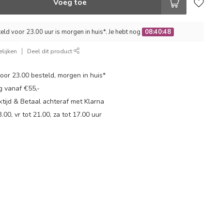
Voeg toe
ld voor 23.00 uur is morgen in huis*. Je hebt nog
08:40:47
lijken
Deel dit product
or 23.00 besteld, morgen in huis*
g vanaf €55,-
tijd & Betaal achteraf met Klarna
.00, vr tot 21.00, za tot 17.00 uur