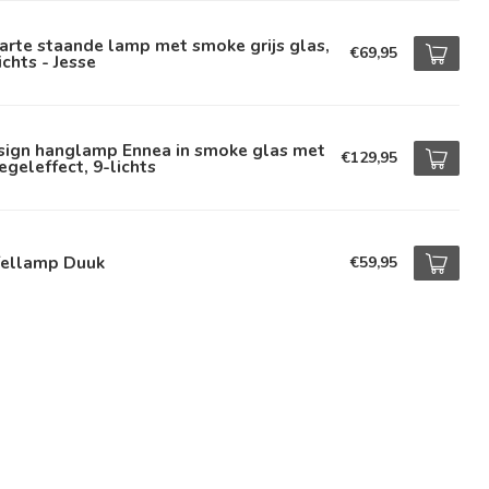
rte staande lamp met smoke grijs glas,
€69,95
ichts - Jesse
sign hanglamp Ennea in smoke glas met
€129,95
egeleffect, 9-lichts
fellamp Duuk
€59,95