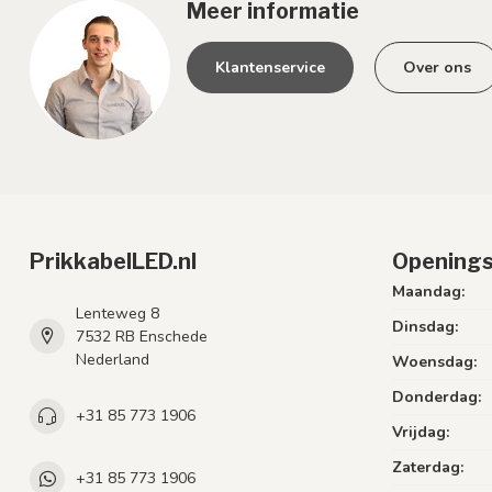
Meer informatie
Klantenservice
Over ons
PrikkabelLED.nl
Openings
Maandag:
Lenteweg 8
Dinsdag:
7532 RB Enschede
Nederland
Woensdag:
Donderdag:
+31 85 773 1906
Vrijdag:
Zaterdag:
+31 85 773 1906