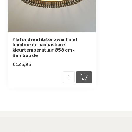
Afstandsbediening inbegrepen:
Toebehoren
CCT modus, afs
Plafondventilator zwart met
bamboe en aanpasbare
kleurtemperatuur Ø58 cm -
Bamboozle
€135,95