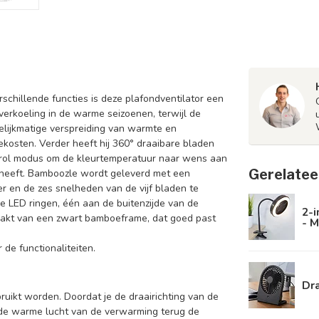
rschillende functies is deze plafondventilator een
verkoeling in de warme seizoenen, terwijl de
elijkmatige verspreiding van warmte en
kosten. Verder heeft hij 360° draaibare bladen
ntrol modus om de kleurtemperatuur naar wens aan
Gerelatee
g heeft. Bamboozle wordt geleverd met een
r en de zes snelheden van de vijf bladen te
 LED ringen, één aan de buitenzijde van de
2-i
aakt van een zwart bamboeframe, dat goed past
- M
de functionaliteiten.
Dra
ruikt worden. Doordat je de draairichting van de
ende warme lucht van de verwarming terug de