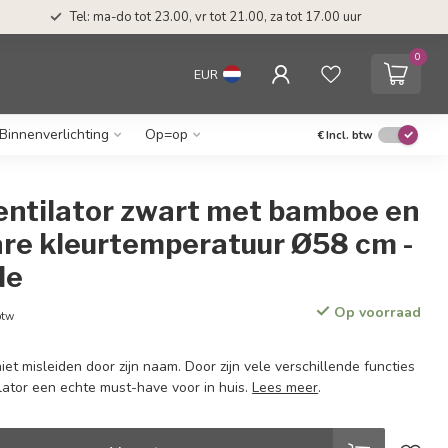
Tel: ma-do tot 23.00, vr tot 21.00, za tot 17.00 uur
0
EUR
Binnenverlichting
Op=op
€
Incl. btw
entilator zwart met bamboe en
re kleurtemperatuur Ø58 cm -
le
Op voorraad
btw
iet misleiden door zijn naam. Door zijn vele verschillende functies
lator een echte must-have voor in huis.
Lees meer
.