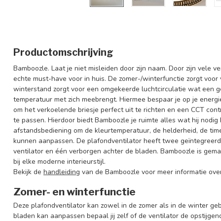
Productomschrijving
Bamboozle. Laat je niet misleiden door zijn naam. Door zijn vele ve
echte must-have voor in huis. De zomer-/winterfunctie zorgt voor 
winterstand zorgt voor een omgekeerde luchtcirculatie wat een g
temperatuur met zich meebrengt. Hiermee bespaar je op je energie
om het verkoelende briesje perfect uit te richten en een CCT co
te passen. Hierdoor biedt Bamboozle je ruimte alles wat hij nodi
afstandsbediening om de kleurtemperatuur, de helderheid, de time
kunnen aanpassen. De plafondventilator heeft twee geïntegreerde
ventilator en één verborgen achter de bladen. Bamboozle is gem
bij elke moderne interieurstijl.
Bekijk de
handleiding
van de Bamboozle voor meer informatie over 
Zomer- en winterfunctie
Deze plafondventilator kan zowel in de zomer als in de winter geb
bladen kan aanpassen bepaal jij zelf of de ventilator de opstijg