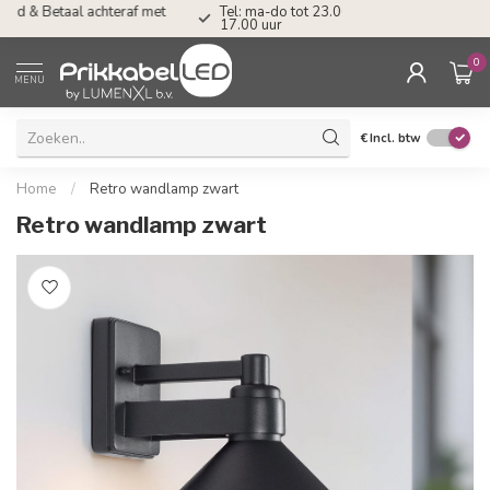
Tel: ma-do tot 23.00, vr tot 21.00, za tot
17.00 uur
0
MENU
€
Incl. btw
Home
/
Retro wandlamp zwart
Retro wandlamp zwart