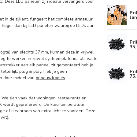
c. Deze LED panelen zijn ideale vervangers voor
Pri
la
t in de zijkant, fungeert het complete armatuur
d hoger dan bij LED panelen waarbij de LEDs aan
Pri
35,
gte) van slechts 37 mm, kunnen deze in vrijwel
weg te werken in zowel systeemplafonds als vaste
urostekker aan elk paneel zit gemonteerd heb je
Pri
etterlijk: plug & play. Heb je geen
75,
en door middel van
opbouwframes
.
 We zien vaak dat woningen, restaurants en
 wordt geprefereerd. De kleurtemperatuur
ge of cleanroom van extra licht te voorzien. Deze
wit).