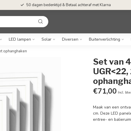
50 dagen bedenktijd & Betaal achteraf met Klarna
LED lampen
Solar
Diversen
Buitenverlichting
et ophanghaken
Set van 
UGR<22,
ophangh
€71,00
Incl. btw
Maak van een ontvan
cm. Deze LED panel
entree- en balierui