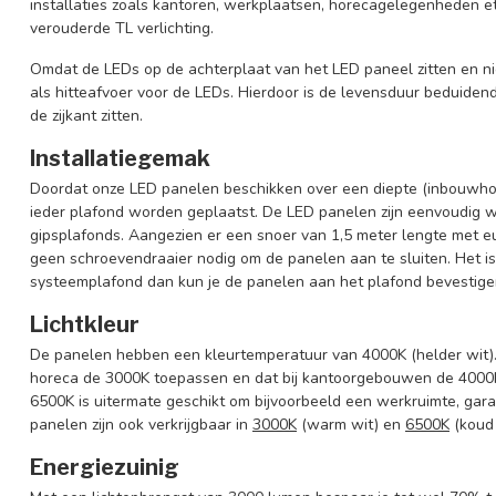
installaties zoals kantoren, werkplaatsen, horecagelegenheden et
verouderde TL verlichting.
Omdat de LEDs op de achterplaat van het LED paneel zitten en nie
als hitteafvoer voor de LEDs. Hierdoor is de levensduur beduiden
de zijkant zitten.
Installatiegemak
Doordat onze LED panelen beschikken over een diepte (inbouwhoo
ieder plafond worden geplaatst. De LED panelen zijn eenvoudig 
gipsplafonds. Aangezien er een snoer van 1,5 meter lengte met e
geen schroevendraaier nodig om de panelen aan te sluiten. Het is l
systeemplafond dan kun je de panelen aan het plafond bevestig
Lichtkleur
De panelen hebben een kleurtemperatuur van 4000K (helder wit).
horeca de 3000K toepassen en dat bij kantoorgebouwen de 4000K
6500K is uitermate geschikt om bijvoorbeeld een werkruimte, gara
panelen zijn ook verkrijgbaar in
3000K
(warm wit) en
6500K
(koud 
Energiezuinig