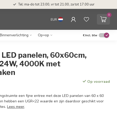
Tel: ma-do tot 23.00, vr tot 21.00, za tot 17.00 uur
0
EUR
Binnenverlichting
Op=op
€
Incl. btw
4 LED panelen, 60x60cm,
 24W, 4000K met
aken
Op voorraad
gstruimte een fijne entree met deze LED panelen van 60 x 60
en hebben een UGR<22 waarde en zijn daardoor geschikt voor
mtes.
Lees meer
.