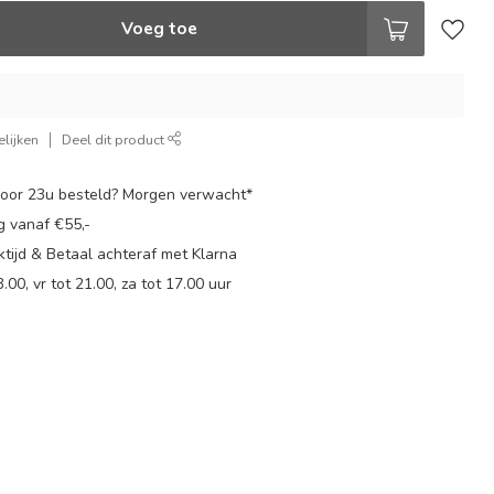
Voeg toe
lijken
Deel dit product
oor 23u besteld? Morgen verwacht*
g vanaf €55,-
tijd & Betaal achteraf met Klarna
.00, vr tot 21.00, za tot 17.00 uur