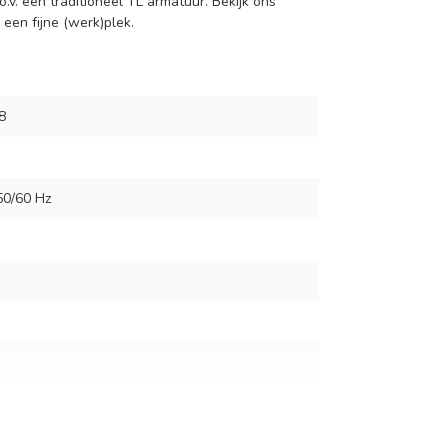
v. een traditioneel TL armatuur. Bekijk ons
een fijne (werk)plek.
8
50/60 Hz
watt