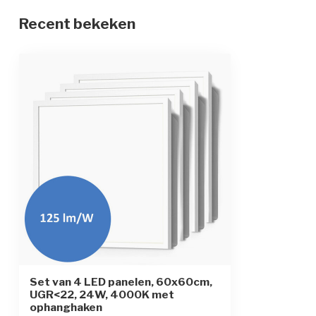
Recent bekeken
Levensduur LEDs
Dimbaar
Montagewijze
Plafond
Montagevorm
Inbouw
Montagediepte
37 mm
Materiaal behuizing
Polycarbonaat
Toebehoren
Incl. 1,5m snoe
CRI (Ra)
≥ 80
Set van 4 LED panelen, 60x60cm,
UGR<22, 24W, 4000K met
ophanghaken