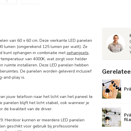
elen van 60 x 60 cm. Deze vierkante LED panelen
00 lumen (omgerekend 125 lumen per watt). Ze
nd kunt ophangen in combinatie met
ophangsets
.
rtemperatuur van 4000K, wat zorgt voor helder
een ruimte installeren. Deze LED panelen hebben
Gerelatee
ieruimtes. De panelen worden geleverd inclusief
g-and-play is.
Pri
an jouw telefoon naar het licht van het paneel te
ze panelen blijft het licht stabiel, ook wanneer je
r de kwaliteit van de driver.
Pr
fil
9. Hierdoor kunnen er meerdere LED panelen
n geschikt voor gebruik bij professionele