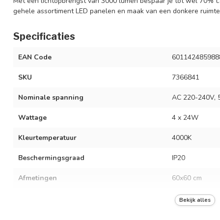
Met een lichtopbrengst van 3000 lumen bespaar je tot wel 70% t.o.
gehele assortiment LED panelen en maak van een donkere ruimte 
Specificaties
EAN Code
601142485988
SKU
7366841
Nominale spanning
AC 220-240V, 
Wattage
4 x 24W
Kleurtemperatuur
4000K
Beschermingsgraad
IP20
Afmetingen
60x60 cm
Lichtopbrengst
4 x 3000 lumen
Bekijk alles
Lumen per Watt
125 lumen per 