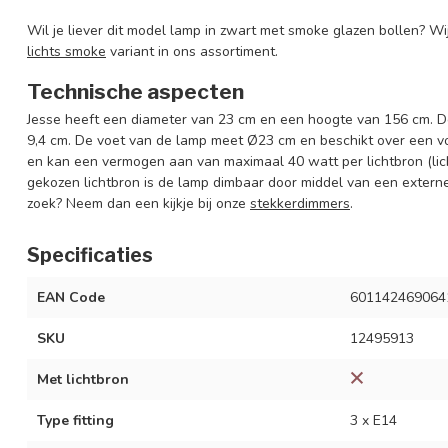
Wil je liever dit model lamp in zwart met smoke glazen bollen? W
lichts smoke
variant in ons assortiment.
Technische aspecten
Jesse heeft een diameter van 23 cm en een hoogte van 156 cm. 
9,4 cm. De voet van de lamp meet Ø23 cm en beschikt over een vo
en kan een vermogen aan van maximaal 40 watt per lichtbron (lic
gekozen lichtbron is de lamp dimbaar door middel van een externe
zoek? Neem dan een kijkje bij onze
stekkerdimmers
.
Specificaties
EAN Code
601142469064
SKU
12495913
Met lichtbron
Type fitting
3 x E14