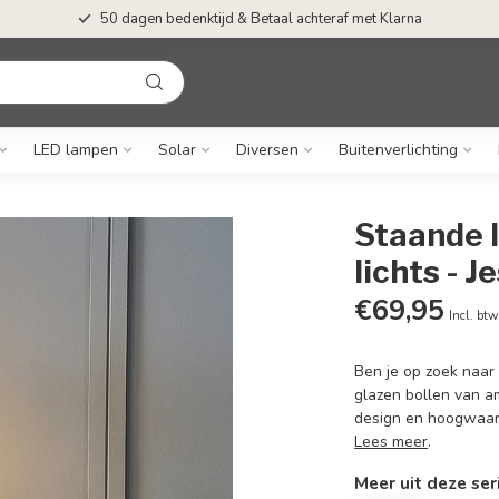
50 dagen bedenktijd & Betaal achteraf met Klarna
LED lampen
Solar
Diversen
Buitenverlichting
Staande 
lichts - J
€69,95
Incl. btw
Ben je op zoek naar
glazen bollen van am
design en hoogwaardi
Lees meer
.
Meer uit deze ser