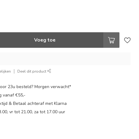
Voeg toe
lijken
Deel dit product
oor 23u besteld? Morgen verwacht*
g vanaf €55,-
tijd & Betaal achteraf met Klarna
.00, vr tot 21.00, za tot 17.00 uur