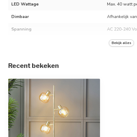
LED Wattage
Max. 40 watt pe
Dimbaar
Afhankelijk van
Spanning
AC 220-240 Vo
Frequentie
50/60 Hz
Bekijk alles
Kleur armatuur
Goud
Recent bekeken
Materiaal
RVS en glas
Afmetingen
Ø23 x 156 cm
Beschermingsgraad
IP20
Beschermingsklasse
2
Sensor