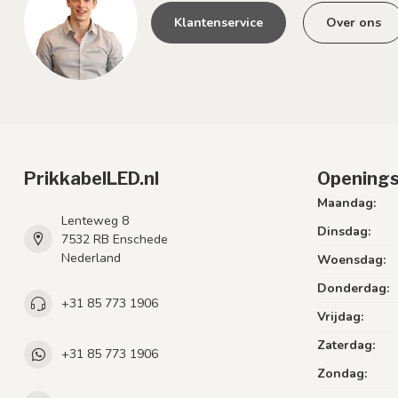
Klantenservice
Over ons
PrikkabelLED.nl
Openings
Maandag:
Lenteweg 8
Dinsdag:
7532 RB Enschede
Nederland
Woensdag:
Donderdag:
+31 85 773 1906
Vrijdag:
Zaterdag:
+31 85 773 1906
Zondag: