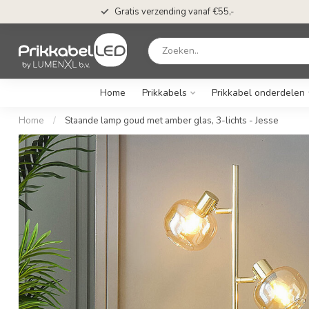
Gratis verzending vanaf €55,-
Home
Prikkabels
Prikkabel onderdelen
Home
/
Staande lamp goud met amber glas, 3-lichts - Jesse