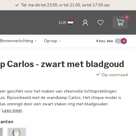
Tel: ma-do tot 23.00, vr tot 21.00, za tot 17.00 uur
0
EUR
Binnenverlichting
Op=op
€
Incl. btw
 Carlos - zwart met bladgoud
Op voorraad
eer geschikt voor het maken van sfeervolle lichtopstellingen
uis. Bijvoorbeeld met de wandlamp Carlos. Het chique model is
as omringd door een zwart stalen ring met bladgouden
or
Lees meer
.
ianten