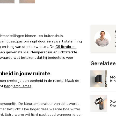
chtopstellingen binnen- en buitenshuis.
van opaalglas
omringd door een zwart stalen ring
 en is hij van sterke kwaliteit.
De
G9 lichtbron
f een gewenste kleurtemperatuur en lichtsterkte
 waarde wat betekent dat hij bedoeld is voor
Gerelatee
heid in jouw ruimte
Mo
bin
en creëer je een eenheid in de ruimte. Maak de
of
hanglamp James
.
Zw
 persoonlijk. De kleurtemperatuur van licht wordt
Sta
rmer het licht. Hoe hoger deze waarde hoe witter
icht. Extra warm wit licht past goed wanneer je een