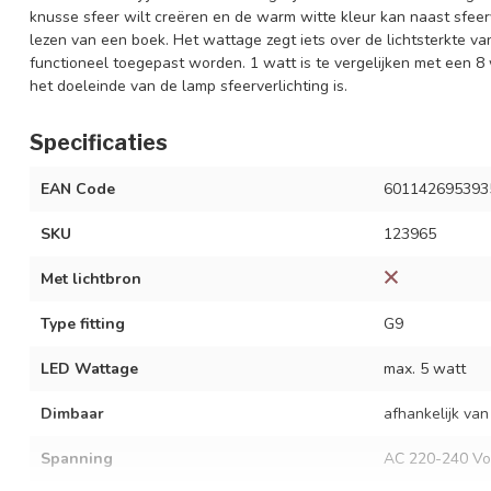
knusse sfeer wilt creëren en de warm witte kleur kan naast sfeerv
lezen van een boek. Het wattage zegt iets over de lichtsterkte va
functioneel toegepast worden. 1 watt is te vergelijken met een 8
het doeleinde van de lamp sfeerverlichting is.
Specificaties
EAN Code
601142695393
SKU
123965
Met lichtbron
Type fitting
G9
LED Wattage
max. 5 watt
Dimbaar
afhankelijk van
Spanning
AC 220-240 Vo