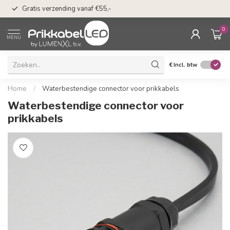
50 dagen bedenkti
Gratis verzending vanaf €55,-
Klarna
0
MENU
€
Incl. btw
Home
/
Waterbestendige connector voor prikkabels
Waterbestendige connector voor
prikkabels