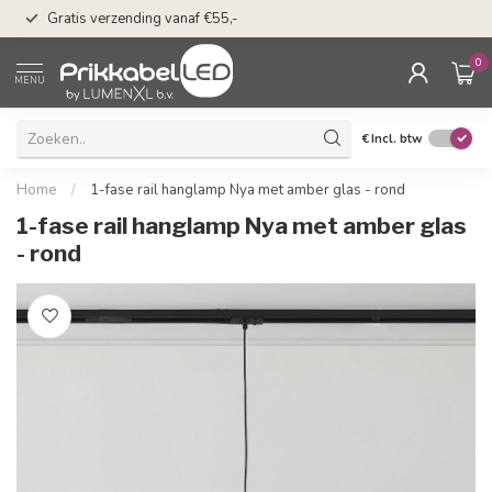
50 dagen bedenkti
Gratis verzending vanaf €55,-
Klarna
0
MENU
€
Incl. btw
Home
/
1-fase rail hanglamp Nya met amber glas - rond
1-fase rail hanglamp Nya met amber glas
- rond