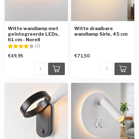
Witte wandlamp met
Witte draaibare
geïntegreerde LEDs,
wandlamp Sirle, 45 cm
61 cm - Norell
Beoordeling:
4.0 uit 5 sterren
(2)
€49,95
€71,50