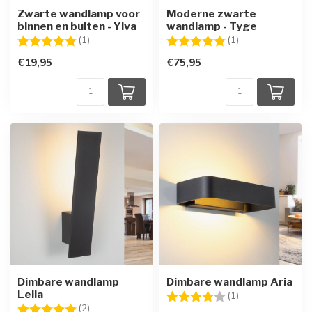
Zwarte wandlamp voor
Moderne zwarte
binnen en buiten - Ylva
wandlamp - Tyge
Beoordeling:
5.0 uit 5 sterren
Beoordeling:
5.0 uit 5 sterren
(1)
(1)
€19,95
€75,95
Dimbare wandlamp
Dimbare wandlamp Aria
Leila
Beoordeling:
4.0 uit 5 sterren
(1)
Beoordeling:
5.0 uit 5 sterren
(2)