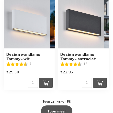
Design wandlamp
Design wandlamp
Tommy - wit
Tommy - antraciet
Beoordeling:
4.3 uit 5 sterren
Beoordeling:
4.8 uit 5 sterre
(7)
(16)
€29,50
€22,95
Toon
25
-
48
van 58
Toon meer