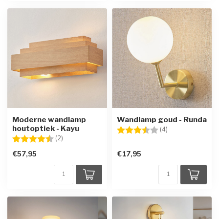
Moderne wandlamp
Wandlamp goud - Runda
houtoptiek - Kayu
Beoordeling:
3.8 uit 5 sterren
(4)
Beoordeling:
4.5 uit 5 sterren
(2)
€57,95
€17,95