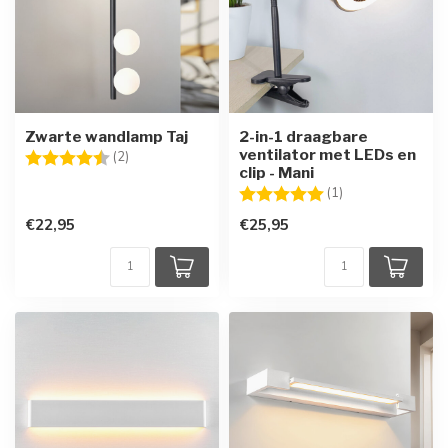
Zwarte wandlamp Taj
2-in-1 draagbare
ventilator met LEDs en
Beoordeling:
4.5 uit 5 sterren
(2)
clip - Mani
Beoordeling:
5.0 uit 5 sterren
(1)
€22,95
€25,95