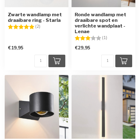
Zwarte wandlamp met
Ronde wandlamp met
draaibare ring - Starla
draaibare spot en
verlichte wandplaat -
Beoordeling:
5.0 uit 5 sterren
(2)
Lenae
Beoordeling:
3.0 uit 5 sterren
(1)
€19,95
€29,95