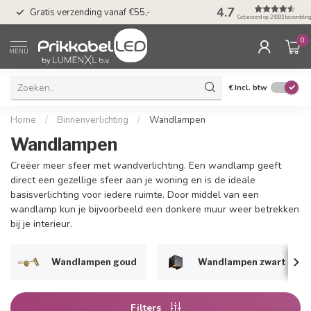
n
50 dagen bedenkti
4.7
Gratis verzending vanaf €55,-
Klarna
Gebaseerd op 24393 beoordelin
0
MENU
€
Incl. btw
Home
/
Binnenverlichting
/
Wandlampen
Wandlampen
Creëer meer sfeer met wandverlichting. Een wandlamp geeft
direct een gezellige sfeer aan je woning en is de ideale
basisverlichting voor iedere ruimte. Door middel van een
wandlamp kun je bijvoorbeeld een donkere muur weer betrekken
bij je interieur.
Wandlampen goud
Wandlampen zwart
Filters