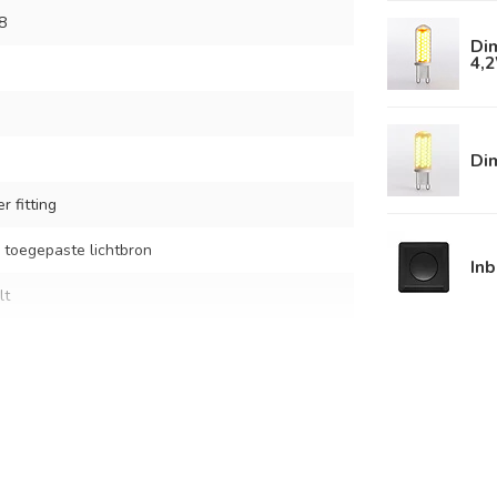
8
Dim
4,
Di
r fitting
 toegepaste lichtbron
In
lt
1 cm