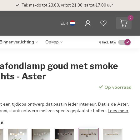
Tel: ma-do tot 23.00, vr tot 21.00, za tot 17.00 uur
0
EUR
Binnenverlichting
Op=op
€
Incl. btw
lafondlamp goud met smoke
chts - Aster
Op voorraad
een tijdloos ontwerp dat past in ieder interieur. Dat is de Aster.
ooi, slank ontwerp met zes speels geplaatste bollen.
Lees meer
.
ie