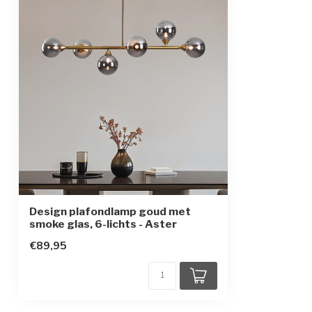
In hoogte verstelbaar
Ja, in delen
Beschermingsgraad
IP20
Beschermingsklasse
1
Design plafondlamp goud met
smoke glas, 6-lichts - Aster
€89,95