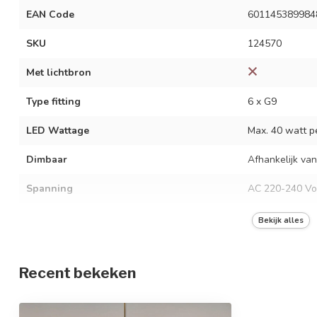
EAN Code
601145389984
SKU
124570
Met lichtbron
Type fitting
6 x G9
LED Wattage
Max. 40 watt pe
Dimbaar
Afhankelijk van
Spanning
AC 220-240 Vo
Frequentie
50/60 Hz
Bekijk alles
Kleur armatuur
Goud
Recent bekeken
Materiaal
IJzer en glas
Afmetingen
101,5 x 90 x 3