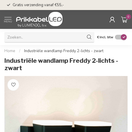
n
50 dagen bedenkti
Gratis verzending vanaf €55,-
Klarna
0
MENU
€
Incl. btw
Home
/
Industriële wandlamp Freddy 2-lichts - zwart
Industriële wandlamp Freddy 2-lichts -
zwart