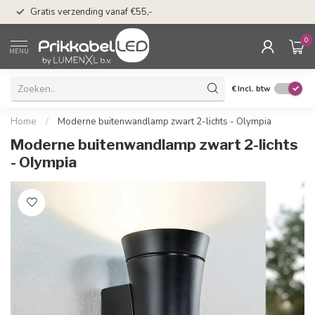
n
50 dagen bedenkti
Gratis verzending vanaf €55,-
Klarna
0
MENU
€
Incl. btw
Home
/
Moderne buitenwandlamp zwart 2-lichts - Olympia
Moderne buitenwandlamp zwart 2-lichts
- Olympia