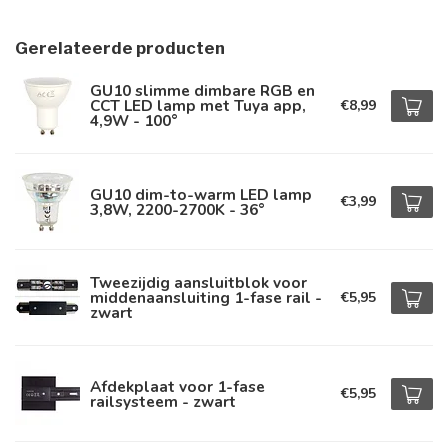
Gerelateerde producten
GU10 slimme dimbare RGB en
CCT LED lamp met Tuya app,
€8,99
4,9W - 100°
GU10 dim-to-warm LED lamp
€3,99
3,8W, 2200-2700K - 36°
Tweezijdig aansluitblok voor
middenaansluiting 1-fase rail -
€5,95
zwart
Afdekplaat voor 1-fase
€5,95
railsysteem - zwart