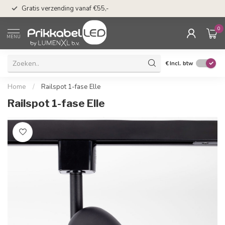
n
50 dagen bedenkti
Gratis verzending vanaf €55,-
Klarna
0
MENU
€
Incl. btw
Home
/
Railspot 1-fase Elle
Railspot 1-fase Elle