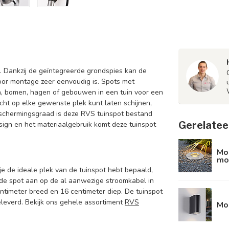
l. Dankzij de geïntegreerde grondspies kan de
oor montage zeer eenvoudig is. Spots met
n, bomen, hagen of gebouwen in een tuin voor een
licht op elke gewenste plek kunt laten schijnen,
beschermingsgraad is deze RVS tuinspot bestand
Gerelatee
sign en het materiaalgebruik komt deze tuinspot
Mo
mo
je de ideale plek van de tuinspot hebt bepaald,
je de spot aan op de al aanwezige stroomkabel in
entimeter breed en 16 centimeter diep. De tuinspot
leverd. Bekijk ons gehele assortiment
RVS
Mo