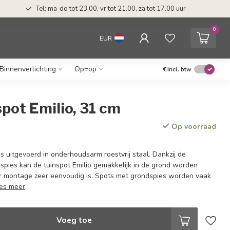
Tel: ma-do tot 23.00, vr tot 21.00, za tot 17.00 uur
0
EUR
Binnenverlichting
Op=op
€
Incl. btw
pot Emilio, 31 cm
Op voorraad
is uitgevoerd in onderhoudsarm roestvrij staal. Dankzij de
spies kan de tuinspot Emilio gemakkelijk in de grond worden
r montage zeer eenvoudig is. Spots met grondspies worden vaak
es meer
.
Voeg toe