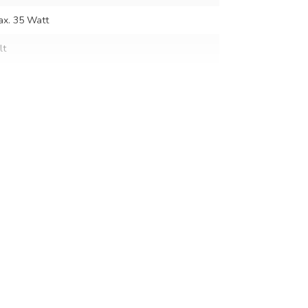
ax. 35 Watt
lt
m