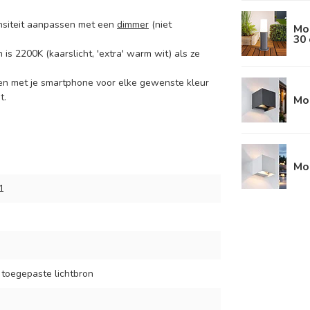
tensiteit aanpassen met een
dimmer
(niet
Mod
30
 is 2200K (kaarslicht, 'extra' warm wit) als ze
nen met je smartphone voor elke gewenste kleur
t.
Mod
Mod
1
 toegepaste lichtbron