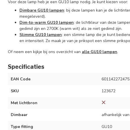
Voor deze lamp heb je een GU10 lamp nodig. Je kunt kiezen voor:
Dimbare GU10 lampen
: bij deze lampen kan je de lichtin
meegeleverd).
Dim-to-warm GU10 lampen
: de lichtkleur van deze lampen
gedimd zijn en 2700K (warm wit) als ze niet gedimd zijn.
Slimme GU10 lampen
: een slimme lamp die je kunt bedie
en intensiteit. Zo maak je van je prikspot een slimme prikspo
Of neem een kijkje bij ons overzicht van
alle GU10 lampen
.
Specificaties
EAN Code
601142272475
SKU
123672
Met lichtbron
Dimbaar
afhankelijk van
Type fitting
GU10