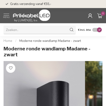
50 dagen bedenkti
Gratis verzending vanaf €55,-
Klarna
0
MENU
€
Incl. btw
Home
/
Moderne ronde wandlamp Madame - zwart
Moderne ronde wandlamp Madame -
zwart