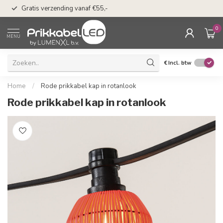
50 dagen bedenkti
Gratis verzending vanaf €55,-
Klarna
0
MENU
€
Incl. btw
Home
/
Rode prikkabel kap in rotanlook
Rode prikkabel kap in rotanlook