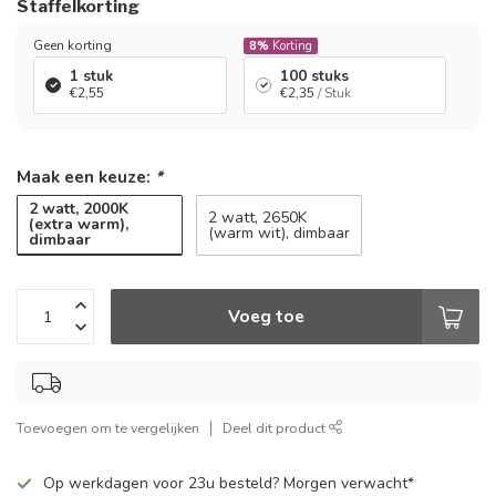
Staffelkorting
Geen korting
8%
Korting
1 stuk
100 stuks
€2,55
€2,35
/ Stuk
Maak een keuze:
*
2 watt, 2000K
2 watt, 2650K
(extra warm),
(warm wit), dimbaar
dimbaar
Voeg toe
Toevoegen om te vergelijken
Deel dit product
Op werkdagen voor 23u besteld? Morgen verwacht*