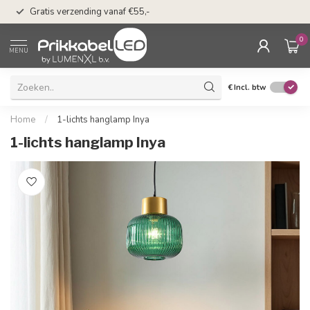
50 dagen bedenkti
Gratis verzending vanaf €55,-
Klarna
0
MENU
€
Incl. btw
Home
/
1-lichts hanglamp Inya
1-lichts hanglamp Inya