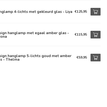
glamp 4-lichts met gekleurd glas - Liya
€125,95
sign hanglamp met egaal amber glas -
€115,95
rona
sign hanglamp 5-lichts goud met amber
€59,95
as - Thelma