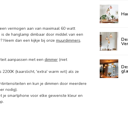
Han
en een vermogen aan van maximaal 60 watt
on is de hanglamp dimbaar door middel van een
De
? Neem dan een kijkje bij onze
muurdimmers
.
Ve
nsiteit aanpassen met een
dimmer
(niet
De
gl
 2200K (kaarslicht, 'extra' warm wit) als ze
htintensiteiten en kun je dimmen door meerdere
er nodig).
et je smartphone voor elke gewenste kleur en
p.