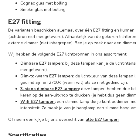
Cognac glas met bolling
Smoke glas met bolling
E27 fitting
De varianten beschikken allemaal over één E27 fitting en kunn
(lichtbron niet meegeleverd). Afhankelijk van de gekozen lichtbr
externe dimmer (niet inbegrepen). Ben je op zoek naar een dimmer
Wij hebben de volgende E27 lichtbronnen in ons assortiment:
Dimbare E27 lampen
: bij deze lampen kan je de lichtinte
meegeleverd).
Dim-to-warm E27 lampen
:
de lichtkleur van deze lampen is
gedimd zijn en 2700K (warm wit) als ze niet gedimd zijn.
3-staps dimbare E27 lampen
:
deze lampen hebben drie lic
keren op de aan-uitknop te drukken (je hebt dus geen dimm
Wifi E27 lampen
:
een slimme lamp die je kunt bedienen m
intensiteit. Zo maak je van je hanglamp een slimme hanglam
Of neem een kijkje bij ons overzicht van
alle E27 lampen
.
Specificaties