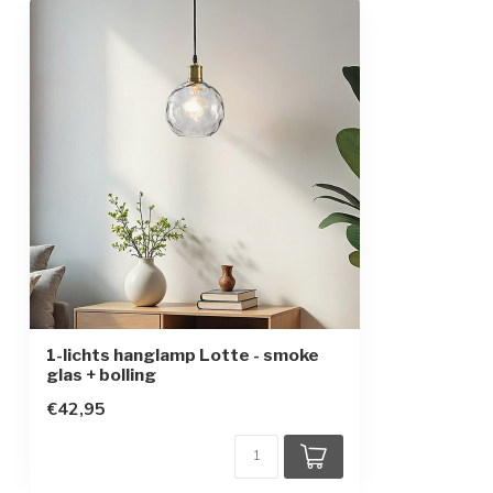
Afmetingen
Ø19,5 x 17,5 c
In hoogte verstelbaar
Beschermingsgraad
IP20
Beschermingsklasse
1
1-lichts hanglamp Lotte - smoke
glas + bolling
€42,95