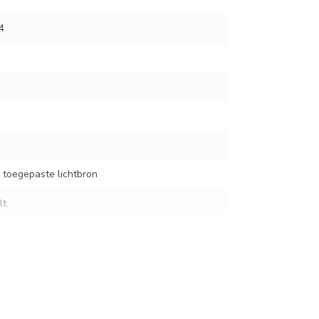
4
 toegepaste lichtbron
lt