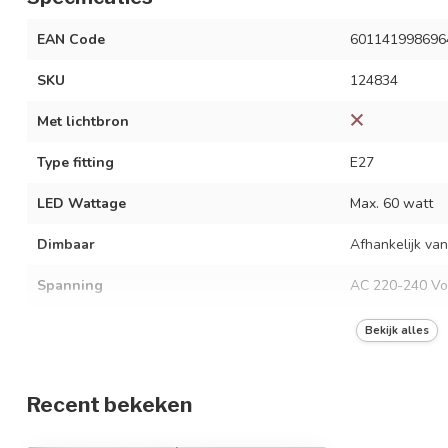
EAN Code
601141998696
SKU
124834
Met lichtbron
Type fitting
E27
LED Wattage
Max. 60 watt
Dimbaar
Afhankelijk van
Spanning
AC 220-240 Vo
Frequentie
50/60 Hz
Bekijk alles
Kleur armatuur
Zwart
Recent bekeken
Materiaal
IJzer en glas