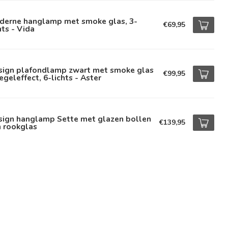
derne hanglamp met smoke glas, 3-
€69,95
hts - Vida
sign plafondlamp zwart met smoke glas
€99,95
egeleffect, 6-lichts - Aster
sign hanglamp Sette met glazen bollen
€139,95
n rookglas