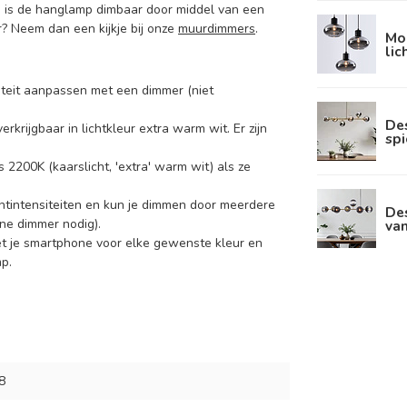
on is de hanglamp dimbaar door middel van een
? Neem dan een kijkje bij onze
muurdimmers
.
Mo
lic
nsiteit aanpassen met een dimmer (niet
De
rkrijgbaar in lichtkleur extra warm wit. Er zijn
spi
 2200K (kaarslicht, 'extra' warm wit) als ze
htintensiteiten en kun je dimmen door meerdere
De
ne dimmer nodig).
va
et je smartphone voor elke gewenste kleur en
p.
8