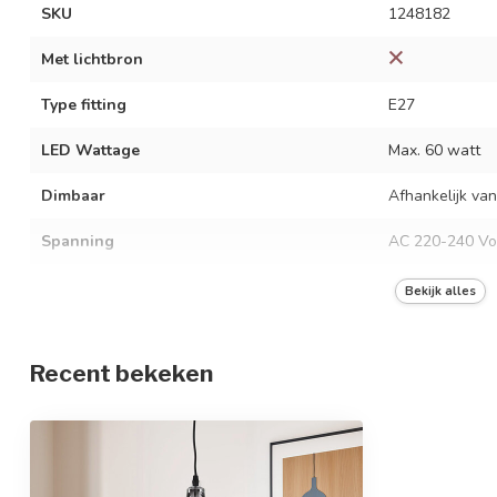
SKU
1248182
Met lichtbron
Type fitting
E27
LED Wattage
Max. 60 watt
Dimbaar
Afhankelijk van
Spanning
AC 220-240 Vo
Frequentie
50/60 Hz
Bekijk alles
Kleur armatuur
Zwart
Recent bekeken
Materiaal
IJzer en glas
Afmetingen
Ø28 x 22 cm
In hoogte verstelbaar