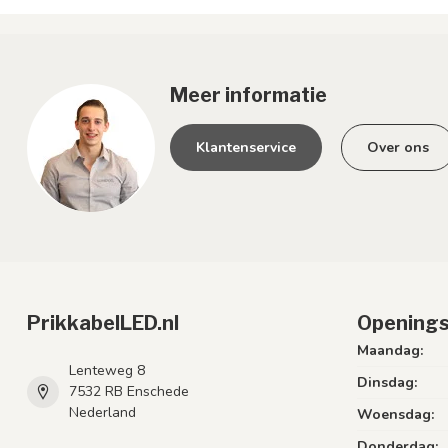
Meer informatie
Klantenservice
Over ons
PrikkabelLED.nl
Openings
Maandag:
Lenteweg 8
Dinsdag:
7532 RB Enschede
Nederland
Woensdag:
Donderdag: