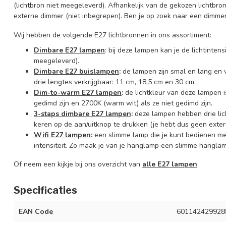
(lichtbron niet meegeleverd). Afhankelijk van de gekozen lichtbr
externe dimmer (niet inbegrepen). Ben je op zoek naar een dimmer
Wij hebben de volgende E27 lichtbronnen in ons assortiment:
Dimbare E27 lampen
: bij deze lampen kan je de lichtinte
meegeleverd).
Dimbare E27 buislampen
:
de lampen zijn smal en lang en ve
drie lengtes verkrijgbaar: 11 cm, 18,5 cm en 30 cm.
Dim-to-warm E27 lampen
:
de lichtkleur van deze lampen is
gedimd zijn en 2700K (warm wit) als ze niet gedimd zijn.
3-staps dimbare E27 lampen
:
deze lampen hebben drie lic
keren op de aan/uitknop te drukken (je hebt dus geen exter
Wifi E27 lampen
:
een slimme lamp die je kunt bedienen m
intensiteit. Zo maak je van je hanglamp een slimme hanglam
Of neem een kijkje bij ons overzicht van
alle E27 lampen
.
Specificaties
EAN Code
601142429928