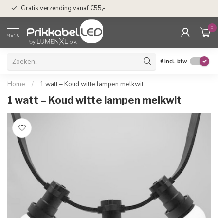
50 dagen bedenkti
Gratis verzending vanaf €55,-
Klarna
0
MENU
€
Incl. btw
Home
/
1 watt – Koud witte lampen melkwit
1 watt – Koud witte lampen melkwit