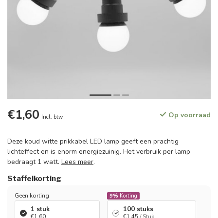
€1,60
Op voorraad
Incl. btw
Deze koud witte prikkabel LED lamp geeft een prachtig
lichteffect en is enorm energiezuinig. Het verbruik per lamp
bedraagt 1 watt.
Lees meer
.
Staffelkorting
Geen korting
9%
Korting
1 stuk
100 stuks
€1,60
€1,45
/ Stuk