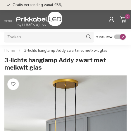
n
50 dagen bedenkti
Gratis verzending vanaf €55,-
Klarna
0
MENU
€
Incl. btw
Home
/
3-lichts hanglamp Addy zwart met melkwit glas
3-lichts hanglamp Addy zwart met
melkwit glas