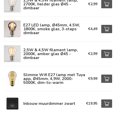
2,5W & 4,5W filament lamp,
2700K, helder glas Ø45 -
€2,99
dimbaar
E27 LED lamp, Ø45mm, 4.5W,
1800K, smoke glas, 3-staps
€4,49
dimbaar
2,5W & 4,5W filament lamp,
2000K, amber glas Ø45 -
€2,99
dimbaar
Slimme Wifi E27 lamp met Tuya
app, Ø45mm, 4,9W, 2000-
€9,99
5000K, dim-to-warm
Inbouw muurdimmer zwart
€19,95