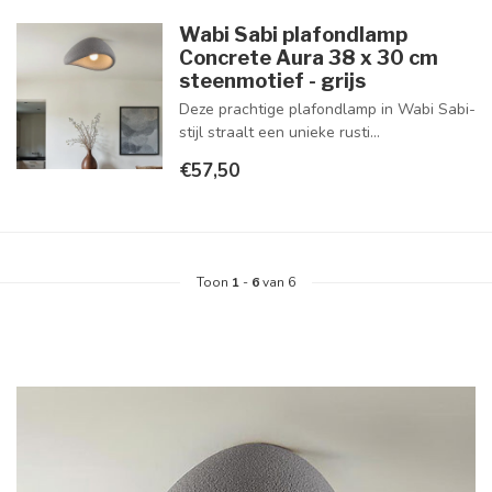
Wabi Sabi plafondlamp
Concrete Aura 38 x 30 cm
steenmotief - grijs
Deze prachtige plafondlamp in Wabi Sabi-
stijl straalt een unieke rusti...
€57,50
Toon
1
-
6
van 6