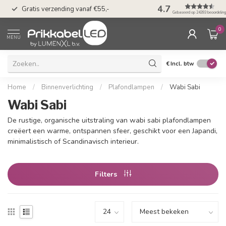
50 dagen bedenkti
4.7
Gratis verzending vanaf €55,-
Klarna
Gebaseerd op 24393 beoordelin
0
MENU
€
Incl. btw
Home
/
Binnenverlichting
/
Plafondlampen
/
Wabi Sabi
Wabi Sabi
De rustige, organische uitstraling van wabi sabi plafondlampen
creëert een warme, ontspannen sfeer, geschikt voor een Japandi,
minimalistisch of Scandinavisch interieur.
Filters