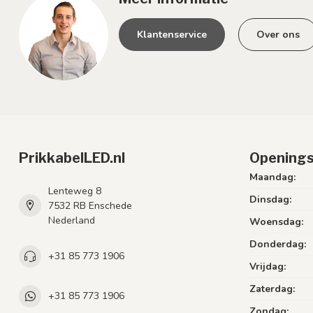
Klantenservice
Over ons
PrikkabelLED.nl
Openings
Maandag:
Lenteweg 8
Dinsdag:
7532 RB Enschede
Nederland
Woensdag:
Donderdag:
+31 85 773 1906
Vrijdag:
Zaterdag:
+31 85 773 1906
Zondag: