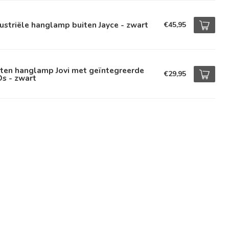
ustriële hanglamp buiten Jayce - zwart
€45,95
ten hanglamp Jovi met geïntegreerde
€29,95
s - zwart