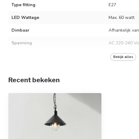
Type fitting
E27
LED Wattage
Max. 60 watt
Dimbaar
Afhankelijk van
Spanning
AC 220-240 Vo
Frequentie
50/60 Hz
Bekijk alles
Kleur armatuur
Zwart
Recent bekeken
Materiaal
Aluminium en g
Afmetingen
22 x 11 x 80 c
In hoogte verstelbaar
Beschermingsgraad
IP44
Beschermingsklasse
1