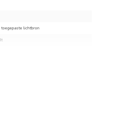
 toegepaste lichtbron
lt
las
m