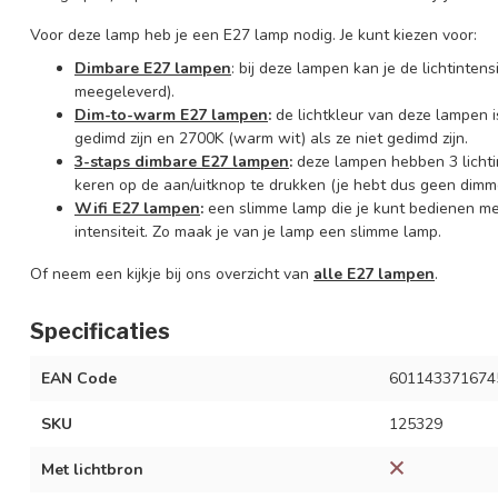
Voor deze lamp heb je een E27 lamp nodig. Je kunt kiezen voor:
Dimbare E27 lampen
: bij deze lampen kan je de lichtinte
meegeleverd).
Dim-to-warm E27 lampen
:
de lichtkleur van deze lampen is
gedimd zijn en 2700K (warm wit) als ze niet gedimd zijn.
3-staps dimbare E27 lampen
:
deze lampen hebben 3 lichti
keren op de aan/uitknop te drukken (je hebt dus geen dimme
Wifi E27 lampen
:
een slimme lamp die je kunt bedienen m
intensiteit. Zo maak je van je lamp een slimme lamp.
Of neem een kijkje bij ons overzicht van
alle E27 lampen
.
Specificaties
EAN Code
601143371674
SKU
125329
Met lichtbron