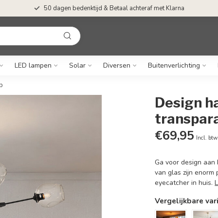
50 dagen bedenktijd & Betaal achteraf met Klarna
LED lampen
Solar
Diversen
Buitenverlichting
p
Design h
transpara
€69,95
Incl. btw
Ga voor design aan 
van glas zijn enorm
eyecatcher in huis.
Vergelijkbare var