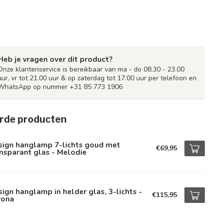
Heb je vragen over dit product?
Onze klantenservice is bereikbaar van ma - do 08.30 - 23.00
uur, vr tot 21.00 uur & op zaterdag tot 17.00 uur per telefoon en
WhatsApp op nummer +31 85 773 1906
rde producten
sign hanglamp 7-lichts goud met
€69,95
nsparant glas - Melodie
ign hanglamp in helder glas, 3-lichts -
€115,95
rona