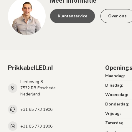
Meer informatie
Klantenservice
Over ons
PrikkabelLED.nl
Openings
Maandag:
Lenteweg 8
Dinsdag:
7532 RB Enschede
Nederland
Woensdag:
Donderdag:
+31 85 773 1906
Vrijdag:
Zaterdag:
+31 85 773 1906