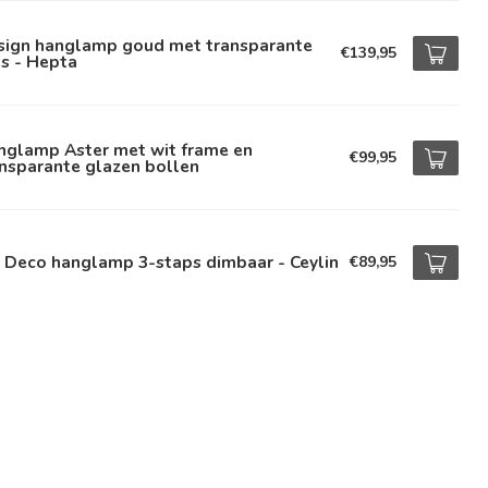
sign hanglamp goud met transparante
€139,95
s - Hepta
nglamp Aster met wit frame en
€99,95
nsparante glazen bollen
 Deco hanglamp 3-staps dimbaar - Ceylin
€89,95