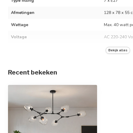
Type fitting
7 x E27
Afmetingen
128 x 78 x 55 
Wattage
Max. 40 watt pe
Voltage
AC 220-240 Vo
Beschermingsgraad
IP20
Bekijk alles
Materiaal
IJzer en glas
Recent bekeken