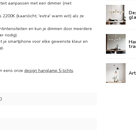
nsiteit aanpassen met een dimmer (niet
De
 2200K (kaarslicht, 'extra' warm wit) als ze
gla
htintensiteiten en kun je dimmen door meerdere
r nodig).
Ha
et je smartphone voor elke gewenste kleur en
tra
p.
dan eens onze
design hanglamp 5-lichts
.
Art
0