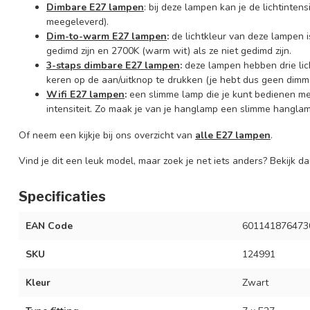
Dimbare E27 lampen
: bij deze lampen kan je de lichtinte
meegeleverd).
Dim-to-warm E27 lampen
:
de lichtkleur van deze lampen is
gedimd zijn en 2700K (warm wit) als ze niet gedimd zijn.
3-staps dimbare E27 lampen
:
deze lampen hebben drie lic
keren op de aan/uitknop te drukken (je hebt dus geen dimme
Wifi E27 lampen
:
een slimme lamp die je kunt bedienen m
intensiteit. Zo maak je van je hanglamp een slimme hanglam
Of neem een kijkje bij ons overzicht van
alle E27 lampen
.
Vind je dit een leuk model, maar zoek je net iets anders? Bekijk 
Specificaties
EAN Code
601141876473
SKU
124991
Kleur
Zwart