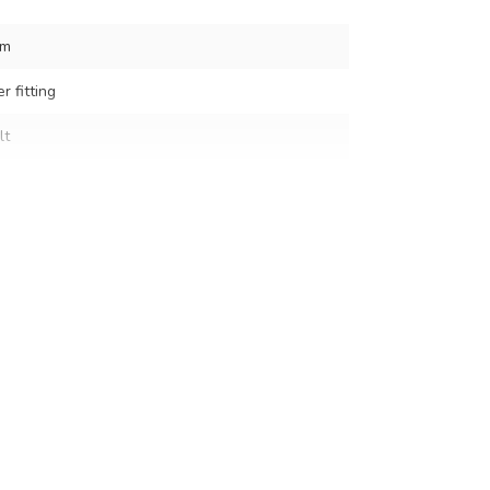
cm
r fitting
lt