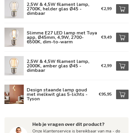
2,5W & 4,5W filament lamp,
2700K, helder glas Ø45 -
€2,99
dimbaar
Slimme E27 LED lamp met Tuya
app, Ø45mm, 4,9W, 2700-
€9,49
6500K, dim-to-warm
2,5W & 4,5W filament lamp,
2000K, amber glas Ø45 -
€2,99
dimbaar
Design staande lamp goud
met melkwit glas 5-lichts -
€95,95
Tyson
Heb je vragen over dit product?
Onze klantenservice is bereikbaar van ma - do