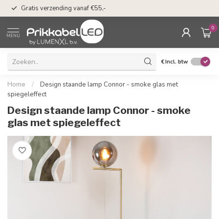
50 dagen bedenkti
Gratis verzending vanaf €55,-
Klarna
0
MENU
€
Incl. btw
Home
/
Design staande lamp Connor - smoke glas met
spiegeleffect
Design staande lamp Connor - smoke
glas met spiegeleffect