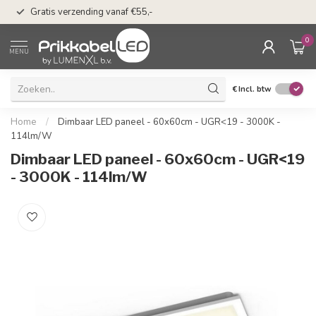
50 dagen bedenkti
Gratis verzending vanaf €55,-
Klarna
0
MENU
€
Incl. btw
Home
/
Dimbaar LED paneel - 60x60cm - UGR<19 - 3000K -
114lm/W
Dimbaar LED paneel - 60x60cm - UGR<19
- 3000K - 114lm/W