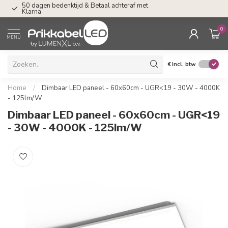
raf met
Tel: ma-do tot 23.00, vr tot 21.00, za tot
17.00 uur
0
MENU
€
Incl. btw
Home
/
Dimbaar LED paneel - 60x60cm - UGR<19 - 30W - 4000K
- 125lm/W
Dimbaar LED paneel - 60x60cm - UGR<19
- 30W - 4000K - 125lm/W