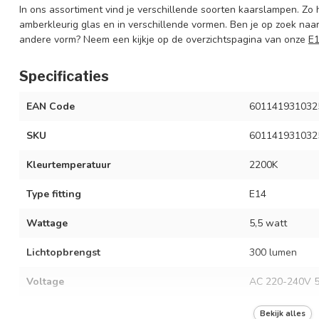
In ons assortiment vind je verschillende soorten kaarslampen. Zo
amberkleurig glas en in verschillende vormen. Ben je op zoek naar
andere vorm? Neem een kijkje op de overzichtspagina van onze
E
Specificaties
EAN Code
601141931032
SKU
601141931032
Kleurtemperatuur
2200K
Type fitting
E14
Wattage
5,5 watt
Lichtopbrengst
300 lumen
Voltage
AC 220-240V 5
Afmetingen
Ø4,5 x 7,5 cm
Bekijk alles