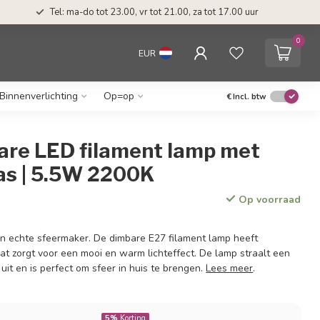
Tel: ma-do tot 23.00, vr tot 21.00, za tot 17.00 uur
0
EUR
Binnenverlichting
Op=op
€
Incl. btw
are LED filament lamp met
as | 5.5W 2200K
Op voorraad
n echte sfeermaker. De dimbare E27 filament lamp heeft
at zorgt voor een mooi en warm lichteffect. De lamp straalt een
 uit en is perfect om sfeer in huis te brengen.
Lees meer
.
5%
Korting