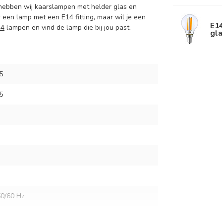
 hebben wij kaarslampen met helder glas en
 een lamp met een E14 fitting, maar wil je een
E1
14
lampen en vind de lamp die bij jou past.
gla
5
5
0/60 Hz