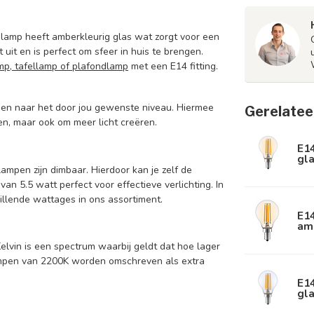
lamp heeft amberkleurig glas wat zorgt voor een
 uit en is perfect om sfeer in huis te brengen.
mp
,
tafellamp
of
plafondlamp
met een E14 fitting.
ssen naar het door jou gewenste niveau. Hiermee
Gerelatee
ken, maar ook om meer licht creëren.
E1
gla
mpen zijn dimbaar. Hierdoor kan je zelf de
 van 5.5 watt perfect voor effectieve verlichting. In
llende wattages in ons assortiment.
E1
am
Kelvin is een spectrum waarbij geldt dat hoe lager
Lampen van 2200K worden omschreven als extra
E1
gla