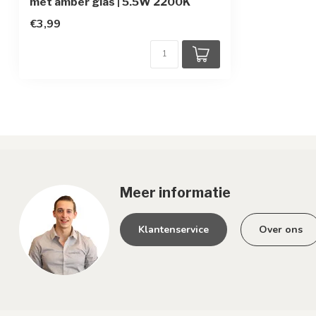
met amber glas | 5.5W 2200K
€3,99
Meer informatie
Klantenservice
Over ons