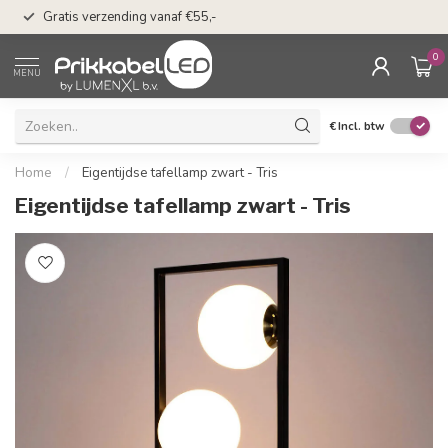
50 dagen bedenkti
Gratis verzending vanaf €55,-
Klarna
0
MENU
€
Incl. btw
Home
/
Eigentijdse tafellamp zwart - Tris
Eigentijdse tafellamp zwart - Tris