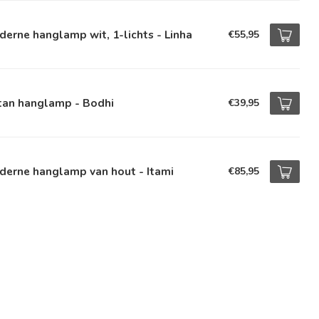
erne hanglamp wit, 1-lichts - Linha
€55,95
tan hanglamp - Bodhi
€39,95
derne hanglamp van hout - Itami
€85,95