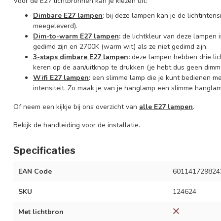
Voor de E27 lichtbronnen kan je kiezen uit:
Dimbare E27 lampen
: bij deze lampen kan je de lichtinte
meegeleverd).
Dim-to-warm E27 lampen
:
de lichtkleur van deze lampen is
gedimd zijn en 2700K (warm wit) als ze niet gedimd zijn.
3-staps dimbare E27 lampen
:
deze lampen hebben drie lic
keren op de aan/uitknop te drukken (je hebt dus geen dimme
Wifi E27 lampen
:
een slimme lamp die je kunt bedienen m
intensiteit. Zo maak je van je hanglamp een slimme hanglam
Of neem een kijkje bij ons overzicht van
alle E27 lampen
.
Bekijk de
handleiding
voor de installatie.
Specificaties
EAN Code
601141729824
SKU
124624
Met lichtbron