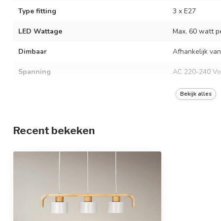
Type fitting
3 x E27
LED Wattage
Max. 60 watt pe
Dimbaar
Afhankelijk van
Spanning
AC 220-240 Vo
Frequentie
50/60 Hz
Bekijk alles
Kleur armatuur
Hout en wit
Recent bekeken
Materiaal
IJzer en hout
Afmetingen
70 x 13 x 13,6 
In hoogte verstelbaar
Beschermingsgraad
IP20
Beschermingsklasse
1