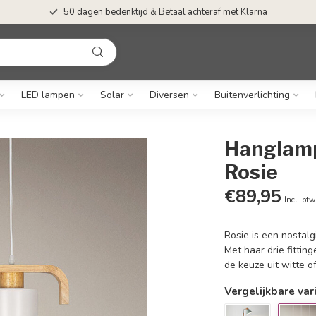
50 dagen bedenktijd & Betaal achteraf met Klarna
LED lampen
Solar
Diversen
Buitenverlichting
Hanglamp 
Rosie
€89,95
Incl. btw
Rosie is een nostal
Met haar drie fittin
de keuze uit witte 
Vergelijkbare var