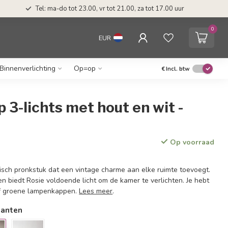
Tel: ma-do tot 23.00, vr tot 21.00, za tot 17.00 uur
0
EUR
Binnenverlichting
Op=op
€
Incl. btw
3-lichts met hout en wit -
Op voorraad
gisch pronkstuk dat een vintage charme aan elke ruimte toevoegt.
gen biedt Rosie voldoende licht om de kamer te verlichten. Je hebt
of groene lampenkappen.
Lees meer
.
ianten