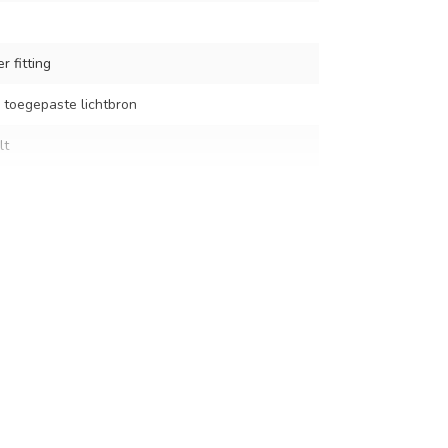
r fitting
 toegepaste lichtbron
lt
cm