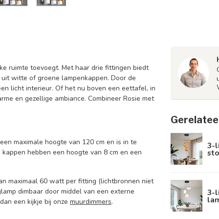
e ruimte toevoegt. Met haar drie fittingen biedt
e uit witte of groene lampenkappen. Door de
 licht interieur. Of het nu boven een eettafel, in
warme en gezellige ambiance. Combineer Rosie met
Gerelatee
een maximale hoogte van 120 cm en is in te
3-l
sto
drie kappen hebben een hoogte van 8 cm en een
n maximaal 60 watt per fitting (lichtbronnen niet
nglamp dimbaar door middel van een externe
3-l
lam
an een kijkje bij onze
muurdimmers
.