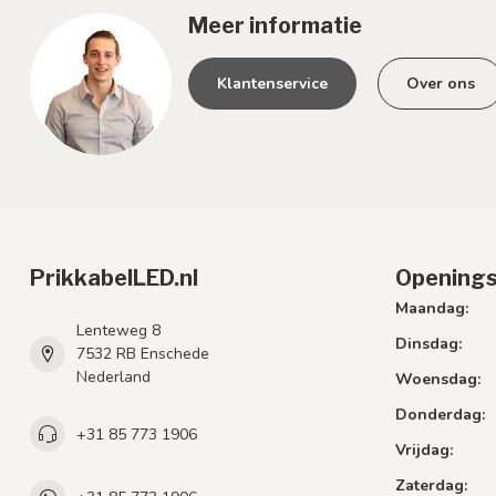
Meer informatie
Klantenservice
Over ons
PrikkabelLED.nl
Openings
Maandag:
Lenteweg 8
Dinsdag:
7532 RB Enschede
Nederland
Woensdag:
Donderdag:
+31 85 773 1906
Vrijdag:
Zaterdag: