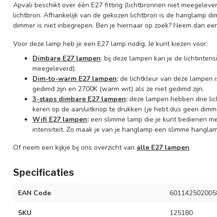
Apvali beschikt over één E27 fitting (lichtbronnen niet meegele
lichtbron. Afhankelijk van de gekozen lichtbron is de hanglamp d
dimmer is niet inbegrepen. Ben je hiernaar op zoek? Neem dan een 
Voor deze lamp heb je een E27 lamp nodig. Je kunt kiezen voor:
Dimbare E27 lampen
: bij deze lampen kan je de lichtinte
meegeleverd).
Dim-to-warm E27 lampen
:
de lichtkleur van deze lampen is
gedimd zijn en 2700K (warm wit) als ze niet gedimd zijn.
3-staps dimbare E27 lampen
:
deze lampen hebben drie lic
keren op de aan/uitknop te drukken (je hebt dus geen dimme
Wifi E27 lampen
:
een slimme lamp die je kunt bedienen m
intensiteit. Zo maak je van je hanglamp een slimme hanglam
Of neem een kijkje bij ons overzicht van
alle E27 lampen
.
Specificaties
EAN Code
601142502005
SKU
125180