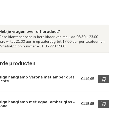
Heb je vragen over dit product?
Onze klantenservice is bereikbaar van ma - do 08.30 - 23.00
uur, vr tot 21.00 uur & op zaterdag tot 17.00 uur per telefoon en
WhatsApp op nummer +31 85 773 1906
rde producten
sign hanglamp Verona met amber glas,
€119,95
ichts
sign hanglamp met egaal amber glas -
€115,95
rona