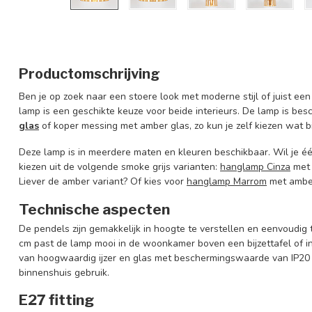
Productomschrijving
Ben je op zoek naar een stoere look met moderne stijl of juist een 
lamp is een geschikte keuze voor beide interieurs. De lamp is be
glas
of koper messing met amber glas, zo kun je zelf kiezen wat bij
Deze lamp is in meerdere maten en kleuren beschikbaar. Wil je éé
kiezen uit de volgende smoke grijs varianten:
hanglamp Cinza
met 
Liever de amber variant? Of kies voor
hanglamp Marrom
met amber
Technische aspecten
De pendels zijn gemakkelijk in hoogte te verstellen en eenvoudig
cm past de lamp mooi in de woonkamer boven een bijzettafel of 
van hoogwaardig ijzer en glas met beschermingswaarde van IP20 
binnenshuis gebruik.
E27 fitting