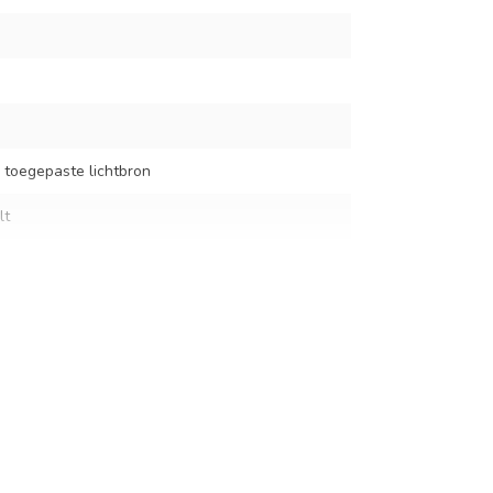
 toegepaste lichtbron
lt
ssing)
m