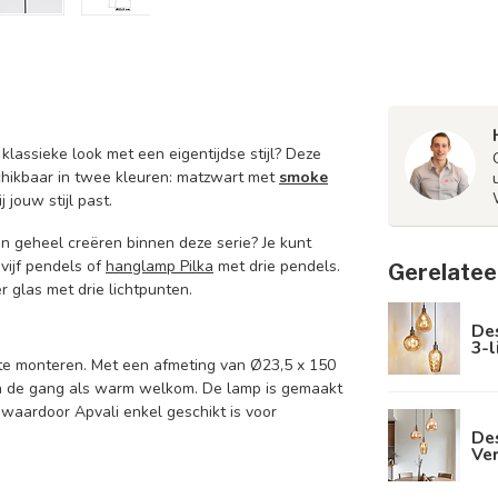
klassieke look met een eigentijdse stijl? Deze
schikbaar in twee kleuren: matzwart met
smoke
 jouw stijl past.
n geheel creëren binnen deze serie? Je kunt
vijf pendels of
hanglamp Pilka
met drie pendels.
Gerelatee
 glas met drie lichtpunten.
De
3-l
 te monteren. Met een afmeting van Ø23,5 x 150
in de gang als warm welkom. De lamp is gemaakt
waardoor Apvali enkel geschikt is voor
De
Ve