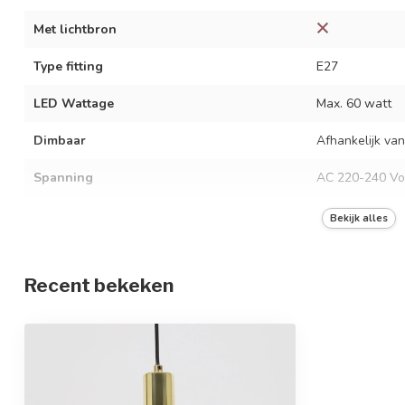
Met lichtbron
Type fitting
E27
LED Wattage
Max. 60 watt
Dimbaar
Afhankelijk van
Spanning
AC 220-240 Vo
Frequentie
50/60 Hz
Bekijk alles
Kleur armatuur
Goud (koper me
Recent bekeken
Materiaal
IJzer en glas
Afmetingen
Ø23,5 x 150 c
In hoogte verstelbaar
Beschermingsgraad
IP20