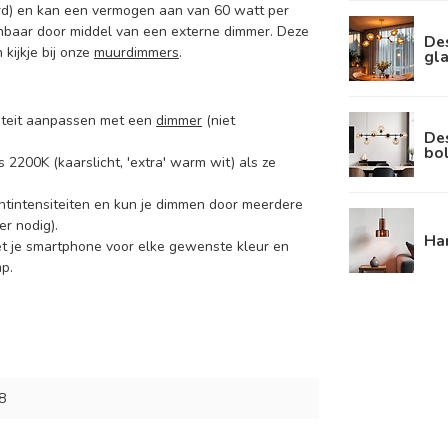
verd) en kan een vermogen aan van 60 watt per
imbaar door middel van een externe dimmer. Deze
De
kijkje bij onze
muurdimmers
.
gl
nsiteit aanpassen met een
dimmer
(niet
De
bo
 2200K (kaarslicht, 'extra' warm wit) als ze
htintensiteiten en kun je dimmen door meerdere
r nodig).
Ha
et je smartphone voor elke gewenste kleur en
p.
8