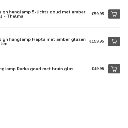
sign hanglamp 5-lichts goud met amber
€59,95
as - Thelma
sign hanglamp Hepta met amber glazen
€159,95
llen
nglamp Rurka goud met bruin glas
€49,95