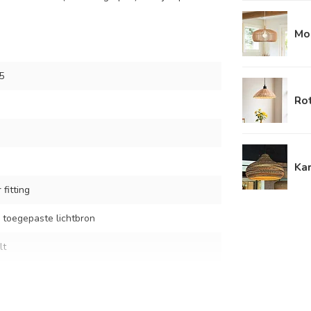
Mo
5
Ro
Ka
fitting
 toegepaste lichtbron
lt