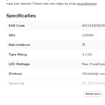
naar een dimmer? Neem dan een kijkje bij onze
muurdimmers
.
Specificaties
EAN Code
601141829229
SKU
125349
Met lichtbron
Type fitting
3 x G9
LED Wattage
Max. 9 watt per 
Dimbaar
Afhankelijk van
Spanning
AC 220-240 Vo
Frequentie
50/60 Hz
Bekijk alles
Kleur armatuur
Zwart en bruin