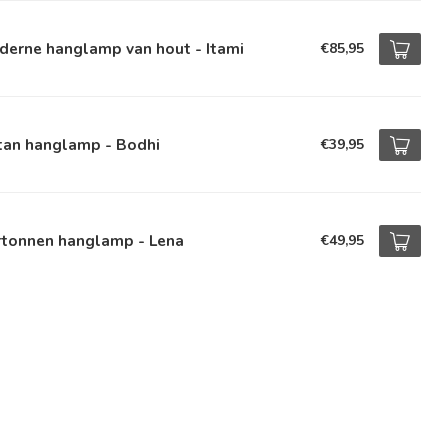
derne hanglamp van hout - Itami
€85,95
tan hanglamp - Bodhi
€39,95
rtonnen hanglamp - Lena
€49,95