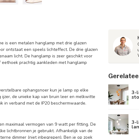
one is een metalen hanglamp met drie glazen
oor ontstaat een speels lichteffect. De drie glazen
enaam licht. De hanglamp is zeer geschikt voor
of eethoek prachtig aankleden met hanglamp
Gerelatee
verstelbare ophangsnoer kun je lamp op elke
3-l
sto
zer, de unieke kap van bruin leer en melkwitte
ruik in verband met de IP20 beschermwaarde.
3-l
n maximaal vermogen van 9 watt per fitting. De
lam
ke lichtbronnen je gebruikt. Afhankelijk van de
terne dimmer (niet inbegrepen). Ben je op zoek