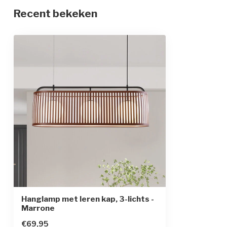
Recent bekeken
Materiaal
Glas, leer en ijz
Afmetingen
90 x 26 x 150 
In hoogte verstelbaar
Beschermingsgraad
IP20
Beschermingsklasse
1
Sensor
Hanglamp met leren kap, 3-lichts -
Marrone
€69,95