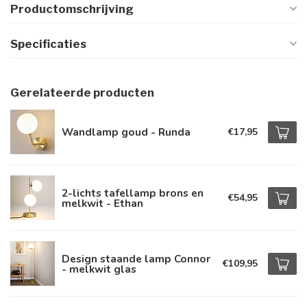
Productomschrijving
Specificaties
Gerelateerde producten
Wandlamp goud - Runda
€17,95
2-lichts tafellamp brons en
€54,95
melkwit - Ethan
Design staande lamp Connor
€109,95
- melkwit glas