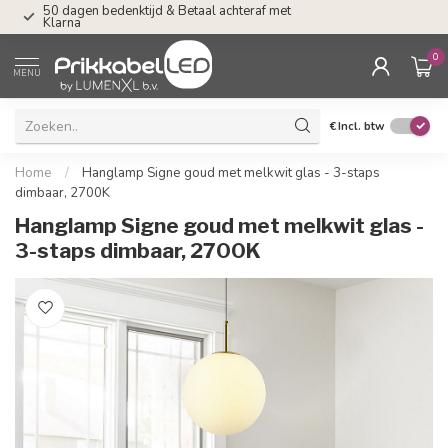
50 dagen bedenktijd & Betaal achteraf met
Tel: ma-do tot 23.0
Klarna
17.00 uur
0
MENU
€
Incl. btw
Home
/
Hanglamp Signe goud met melkwit glas - 3-staps
dimbaar, 2700K
Hanglamp Signe goud met melkwit glas -
3-staps dimbaar, 2700K