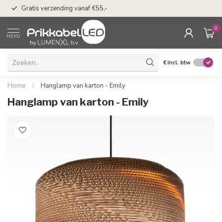
n
50 dagen bedenkti
Gratis verzending vanaf €55,-
Klarna
0
MENU
€
Incl. btw
Home
/
Hanglamp van karton - Emily
Hanglamp van karton - Emily