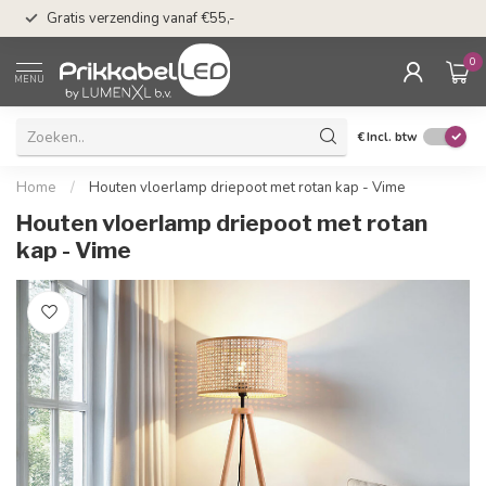
50 dagen bedenkti
Gratis verzending vanaf €55,-
Klarna
0
MENU
€
Incl. btw
Home
/
Houten vloerlamp driepoot met rotan kap - Vime
Houten vloerlamp driepoot met rotan
kap - Vime