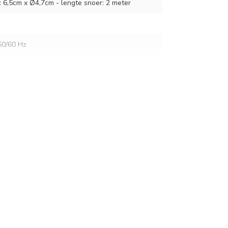
g: 6,5cm x Ø4,7cm - lengte snoer: 2 meter
50/60 Hz