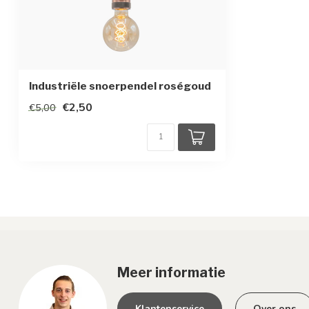
Industriële snoerpendel roségoud
€2,50
€5,00
Meer informatie
Klantenservice
Over ons