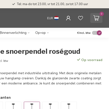
Tel: ma-do tot 23.00, vr tot 21.00, za tot 17.00 uur
0
EUR
Binnenverlichting
Op=op
€
Incl. btw
le snoerpendel roségoud
Op voorraad
cl. btw
oerpendel met industriële uitstraling. Met deze originele metalen
jouw hanglamp creëren. Dankzij de glanzende zwarte coating zorgt
r een moderne ambiance. Je kunt de snoerpendel combineren met
ianten