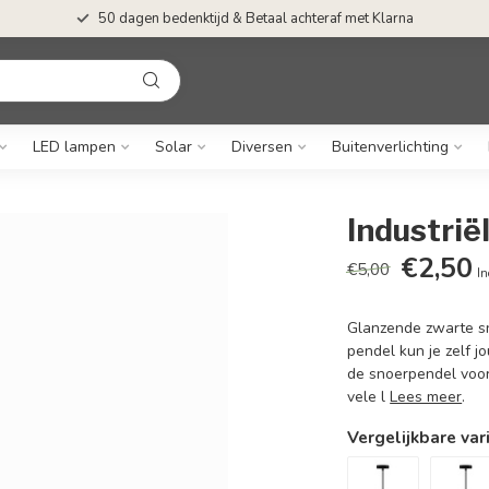
50 dagen bedenktijd & Betaal achteraf met Klarna
LED lampen
Solar
Diversen
Buitenverlichting
Industrië
€2,50
€5,00
In
Glanzende zwarte sn
pendel kun je zelf 
de snoerpendel voo
vele l
Lees meer
.
Vergelijkbare var