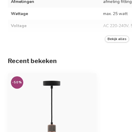
Afmetingen
afmeting fittin
Wattage
max. 25 watt
Voltage
AC 220-240V, 
Beschermingsgraad
IP20
Bekijk alles
Materiaal
metaal
Recent bekeken
-50%