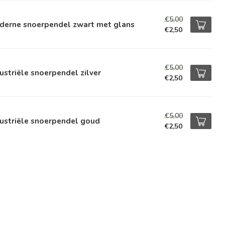
€5,00
derne snoerpendel zwart met glans
€2,50
€5,00
ustriële snoerpendel zilver
€2,50
€5,00
ustriële snoerpendel goud
€2,50