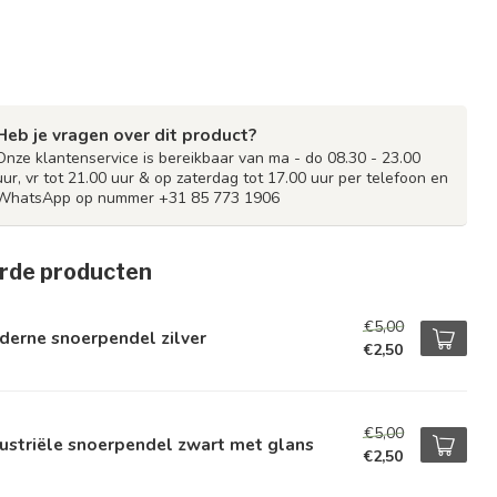
Heb je vragen over dit product?
Onze klantenservice is bereikbaar van ma - do 08.30 - 23.00
uur, vr tot 21.00 uur & op zaterdag tot 17.00 uur per telefoon en
WhatsApp op nummer +31 85 773 1906
rde producten
€5,00
derne snoerpendel zilver
€2,50
€5,00
ustriële snoerpendel zwart met glans
€2,50