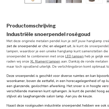
Productomschrijving
Industriële snoerpendel roségoud
Met deze originele metalen pendel kun je zelf jouw hanglamp creë
ziet de snoerpendel er chic en elegant uit.
Je kunt de snoerpendel
lampen, waardoor je een unieke hanglamp kunt samenstellen die p
snoerpendel te combineren met onze
LED lampen
heb je gelijk ee
raden wij onze
XL filament lampen
aan. Dankzij de ronde metalen f
maar toch opvallend uiterlijk. De verlichtingsbron komt optimaal t
Deze snoerpendel is geschikt voor diverse ruimtes en kan bijvoorb
woonkamer, boven de eettafel, in een horecagelegenheid of op ka
een glanzende, gevlochten afwerking.
Het snoer is in hoogte ver
verschillende manieren kunt ophangen. Je kunt de pendel hoog a
stijlvol als laaghangende salon lamp.
Aan jou de keuze.
Naast deze roségouden industriële snoerpendel hebben we ook s