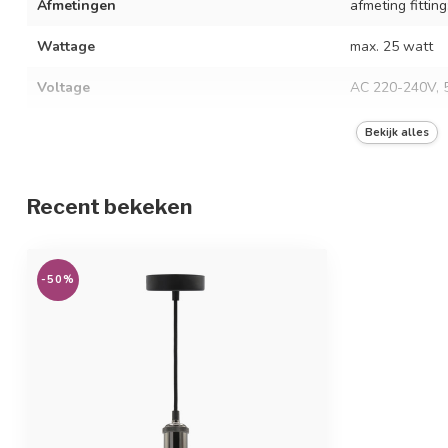
Afmetingen
afmeting fittin
Wattage
max. 25 watt
Voltage
AC 220-240V, 
Beschermingsgraad
IP20
Bekijk alles
Materiaal
metaal
Recent bekeken
-50%