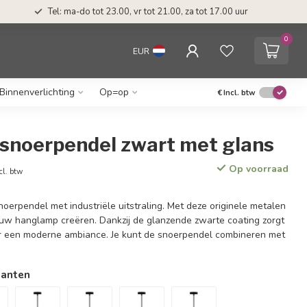
Tel: ma-do tot 23.00, vr tot 21.00, za tot 17.00 uur
0
EUR
Binnenverlichting
Op=op
€
Incl. btw
snoerpendel zwart met glans
Op voorraad
cl. btw
oerpendel met industriële uitstraling. Met deze originele metalen
jouw hanglamp creëren. Dankzij de glanzende zwarte coating zorgt
r een moderne ambiance. Je kunt de snoerpendel combineren met
ianten