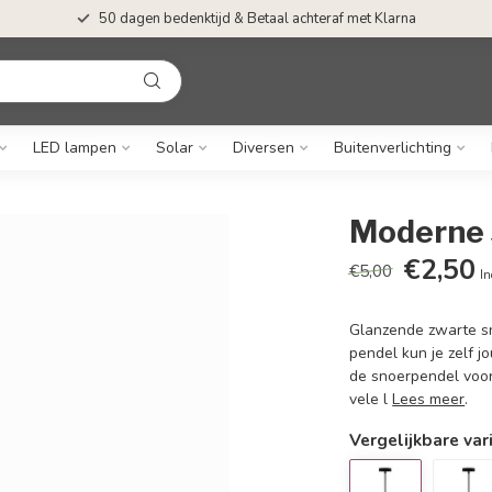
50 dagen bedenktijd & Betaal achteraf met Klarna
LED lampen
Solar
Diversen
Buitenverlichting
Moderne 
€2,50
€5,00
In
Glanzende zwarte sn
pendel kun je zelf 
de snoerpendel voo
vele l
Lees meer
.
Vergelijkbare var