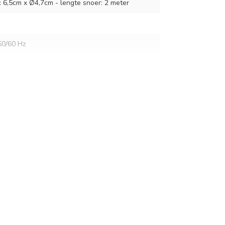
g: 6,5cm x Ø4,7cm - lengte snoer: 2 meter
50/60 Hz