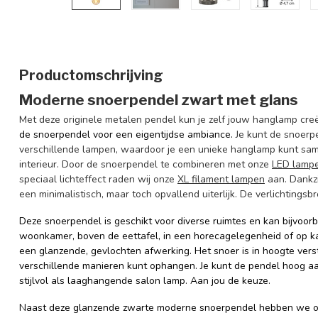
Productomschrijving
Moderne snoerpendel zwart met glans
Met deze originele metalen pendel kun je zelf jouw hanglamp creë
de snoerpendel voor een eigentijdse ambiance.
Je kunt de snoerp
verschillende lampen, waardoor je een unieke hanglamp kunt same
interieur. Door de snoerpendel te combineren met onze
LED lamp
speciaal lichteffect raden wij onze
XL filament lampen
aan. Dankzi
een minimalistisch, maar toch opvallend uiterlijk. De verlichtings
Deze snoerpendel is geschikt voor diverse ruimtes en kan bijvoorb
woonkamer, boven de eettafel, in een horecagelegenheid of op ka
een glanzende, gevlochten afwerking.
Het snoer is in hoogte ver
verschillende manieren kunt ophangen. Je kunt de pendel hoog a
stijlvol als laaghangende salon lamp.
Aan jou de keuze.
Naast deze glanzende zwarte moderne snoerpendel hebben we oo