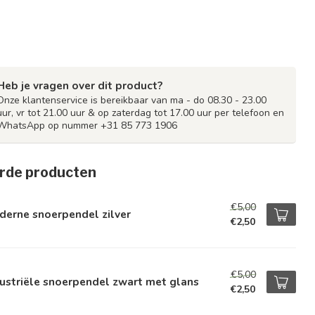
Heb je vragen over dit product?
Onze klantenservice is bereikbaar van ma - do 08.30 - 23.00
uur, vr tot 21.00 uur & op zaterdag tot 17.00 uur per telefoon en
WhatsApp op nummer +31 85 773 1906
rde producten
€5,00
derne snoerpendel zilver
€2,50
€5,00
ustriële snoerpendel zwart met glans
€2,50