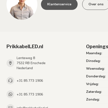
Klantenservice
Over ons
PrikkabelLED.nl
Openings
Maandag:
Lenteweg 8
Dinsdag:
7532 RB Enschede
Nederland
Woensdag:
Donderdag:
+31 85 773 1906
Vrijdag:
Zaterdag:
+31 85 773 1906
Zondag: