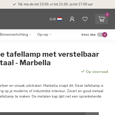
Tel: ma-do tot 23.00, vr tot 21.00, za tot 17.00 uur
0
EUR
Binnenverlichting
Op=op
€
Incl. btw
le tafellamp met verstelbaar
aal - Marbella
Op voorraad
feer en smaak uitstralen. Marbella snapt dit. Deze tafellamp is
ng op je moderne of industriële interieur. Zwart en goud metaal
tafellamp te maken. De metalen kap lijkt net een sprankelende