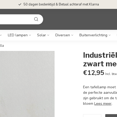
50 dagen bedenktijd & Betaal achteraf met Klarna
LED lampen
Solar
Diversen
Buitenverlichting
lla
Industrië
zwart met
€12,95
Incl. btw
Een tafellamp moet s
de perfecte aanvulli
zijn gebruikt om de 
bloem
Lees meer
.