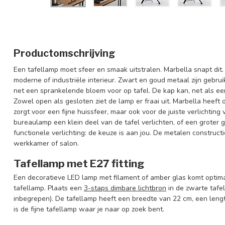
Productomschrijving
Een tafellamp moet sfeer en smaak uitstralen. Marbella snapt dit.
moderne of industriële interieur. Zwart en goud metaal zijn gebru
net een sprankelende bloem voor op tafel. De kap kan, net als 
Zowel open als gesloten ziet de lamp er fraai uit. Marbella heeft 
zorgt voor een fijne huissfeer, maar ook voor de juiste verlichti
bureaulamp een klein deel van de tafel verlichten, of een groter 
functionele verlichting: de keuze is aan jou. De metalen construct
werkkamer of salon.
Tafellamp met E27 fitting
Een decoratieve LED lamp met filament of amber glas komt optimaa
tafellamp. Plaats een
3-staps dimbare lichtbron
in de zwarte tafel
inbegrepen). De tafellamp heeft een breedte van 22 cm, een len
is de fijne tafellamp waar je naar op zoek bent.