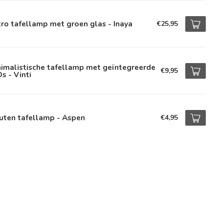
ro tafellamp met groen glas - Inaya
€25,95
imalistische tafellamp met geïntegreerde
€9,95
s - Vinti
uten tafellamp - Aspen
€4,95