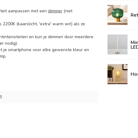
nsiteit aanpassen met een
dimmer
(niet
Ret
 2200K (kaarslicht, 'extra' warm wit) als ze
htintensiteiten en kun je dimmen door meerdere
Min
r nodig).
LED
et je smartphone voor elke gewenste kleur en
amp.
Ho
3