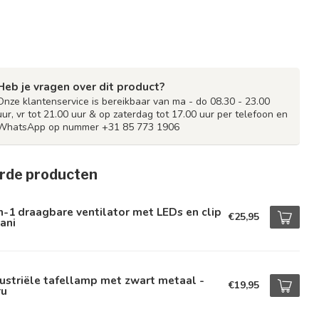
Heb je vragen over dit product?
Onze klantenservice is bereikbaar van ma - do 08.30 - 23.00
uur, vr tot 21.00 uur & op zaterdag tot 17.00 uur per telefoon en
WhatsApp op nummer +31 85 773 1906
rde producten
n-1 draagbare ventilator met LEDs en clip
€25,95
ani
ustriële tafellamp met zwart metaal -
€19,95
ru