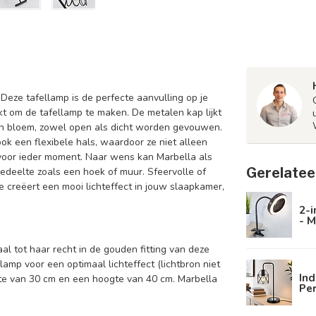
 Deze tafellamp is de perfecte aanvulling op je
ikt om de tafellamp te maken. De metalen kap lijkt
een bloem, zowel open als dicht worden gevouwen.
ook een flexibele hals, waardoor ze niet alleen
ng voor ieder moment. Naar wens kan Marbella als
Gerelatee
gedeelte zoals een hoek of muur. Sfeervolle of
ie creëert een mooi lichteffect in jouw slaapkamer,
2-i
- M
l tot haar recht in de gouden fitting van deze
lamp voor een optimaal lichteffect (lichtbron niet
Ind
gte van 30 cm en een hoogte van 40 cm. Marbella
Pe