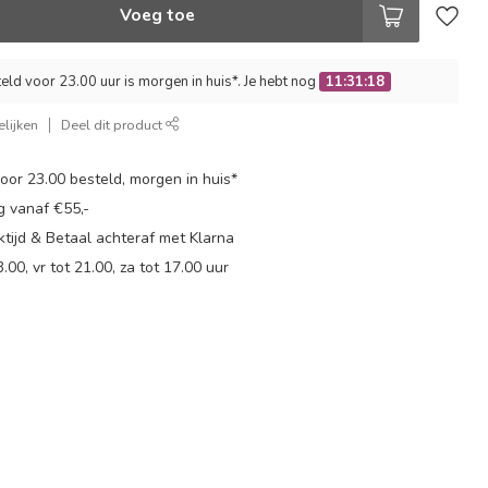
Voeg toe
ld voor 23.00 uur is morgen in huis*. Je hebt nog
11:31:17
lijken
Deel dit product
or 23.00 besteld, morgen in huis*
g vanaf €55,-
tijd & Betaal achteraf met Klarna
.00, vr tot 21.00, za tot 17.00 uur