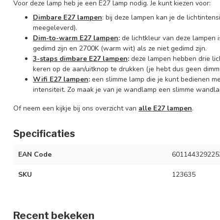
Voor deze lamp heb je een E27 lamp nodig. Je kunt kiezen voor:
Dimbare E27 lampen
: bij deze lampen kan je de lichtinte
meegeleverd).
Dim-to-warm E27 lampen
:
de lichtkleur van deze lampen is
gedimd zijn en 2700K (warm wit) als ze niet gedimd zijn.
3-staps dimbare E27 lampen
:
deze lampen hebben drie lic
keren op de aan/uitknop te drukken (je hebt dus geen dimme
Wifi E27 lampen
:
een slimme lamp die je kunt bedienen m
intensiteit. Zo maak je van je wandlamp een slimme wandl
Of neem een kijkje bij ons overzicht van
alle E27 lampen
.
Specificaties
EAN Code
601144329225
SKU
123635
Recent bekeken