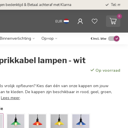
50 dagen bedenktijd & Betaal achteraf met Klarna
0
EUR
Binnenverlichting
Op=op
€
Incl. btw
prikkabel lampen - wit
Op voorraad
els vrolijk opfleuren? Kies dan één van onze kappen om jouw
 aan te kleden. De kappen zijn beschikbaar in rood, geel, groen,
.
Lees meer
.
ie