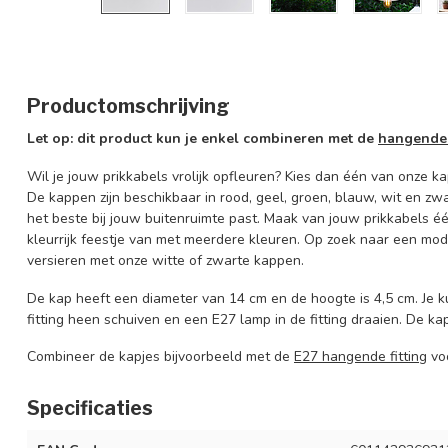
Productomschrijving
Let op: dit product kun je enkel combineren met de
hangende 
Wil je jouw prikkabels vrolijk opfleuren? Kies dan één van onze k
De kappen zijn beschikbaar in rood, geel, groen, blauw, wit en zwa
het beste bij jouw buitenruimte past. Maak van jouw prikkabels é
kleurrijk feestje van met meerdere kleuren. Op zoek naar een mode
versieren met onze witte of zwarte kappen.
De kap heeft een diameter van 14 cm en de hoogte is 4,5 cm. Je
fitting heen schuiven en een E27 lamp in de fitting draaien. De ka
Combineer de kapjes bijvoorbeeld met de
E27 hangende fitting
voo
Specificaties