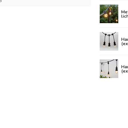
3
Met
lic
Han
(ex
Han
(ex