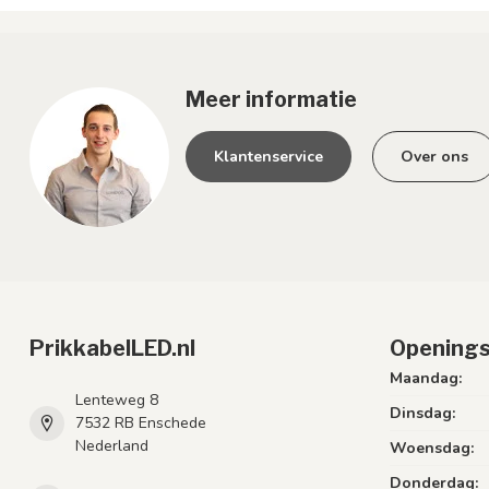
Meer informatie
Klantenservice
Over ons
PrikkabelLED.nl
Openings
Maandag:
Lenteweg 8
Dinsdag:
7532 RB Enschede
Nederland
Woensdag:
Donderdag: