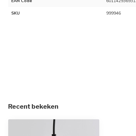
EAN Code
601142936931
SKU
999946
Recent bekeken