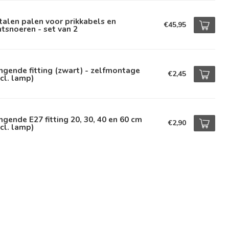
alen palen voor prikkabels en
€45,95
htsnoeren - set van 2
gende fitting (zwart) - zelfmontage
€2,45
cl. lamp)
gende E27 fitting 20, 30, 40 en 60 cm
€2,90
cl. lamp)