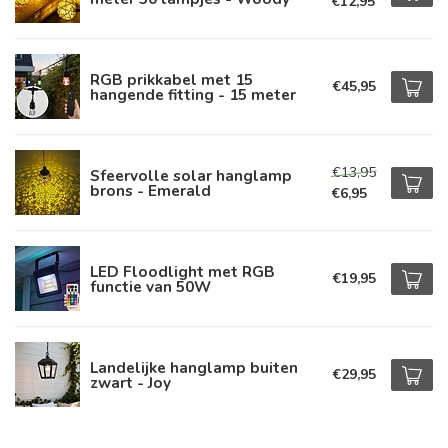
€12,95
RGB prikkabel met 15
€45,95
hangende fitting - 15 meter
€13,95
Sfeervolle solar hanglamp
brons - Emerald
€6,95
LED Floodlight met RGB
€19,95
functie van 50W
Landelijke hanglamp buiten
€29,95
zwart - Joy