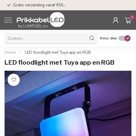
50 dagen bedenkti
Gratis verzending vanaf €55,-
Klarna
0
MENU
€
Incl. btw
Home
/
LED floodlight met Tuya app en RGB
LED floodlight met Tuya app en RGB