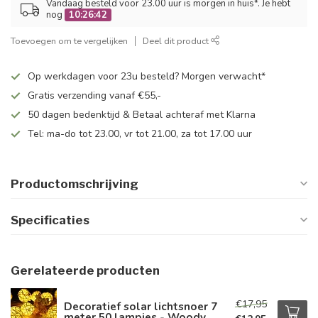
Vandaag besteld voor 23.00 uur is morgen in huis*. Je hebt
nog
10:26:42
Toevoegen om te vergelijken
Deel dit product
Op werkdagen voor 23u besteld? Morgen verwacht*
Gratis verzending vanaf €55,-
50 dagen bedenktijd & Betaal achteraf met Klarna
Tel: ma-do tot 23.00, vr tot 21.00, za tot 17.00 uur
Productomschrijving
Specificaties
Gerelateerde producten
€17,95
Decoratief solar lichtsnoer 7
meter 50 lampjes - Woody