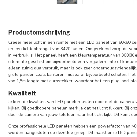
Productomschrijving
Creëer meer licht in een ruimte met een LED paneel van 60x60 c
en een lichtopbrengst van 3420 lumen. Omgerekend zorgt dit voor
in verbruik is. Het paneel heeft een kleurtemperatuur van 3000K e
uitermate geschikt om bijvoorbeeld een vergaderruimte of kantoor v
alleen zuinig qua verbruik, maar is ook zeer onderhoudsvriendelij
grote panden zoals kantoren, musea of bijvoorbeeld scholen. Het 
van 1,5m lengte met eurostekker, waardoor het een plug-and-play
Kwaliteit
Je kunt de kwaliteit van LED panelen testen door met de camera v
kijken. Bij goedkopere panelen merk je dat het licht flikkert. Bij on
door de camera van jouw telefoon naar het licht kijkt. Dit komt doo
Onze professionele LED panelen hebben een powerfactor van >0
worden aangesloten op dezelfde groep. Dit maakt onze LED panele