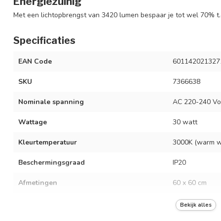
Energiezuinig
Met een lichtopbrengst van 3420 lumen bespaar je tot wel 70% t.o
Specificaties
EAN Code
601142021327
SKU
7366638
Nominale spanning
AC 220-240 Vol
Wattage
30 watt
Kleurtemperatuur
3000K (warm w
Beschermingsgraad
IP20
Afmetingen
60 x 60 cm
Lichtopbrengst
3420 lumen
Bekijk alles