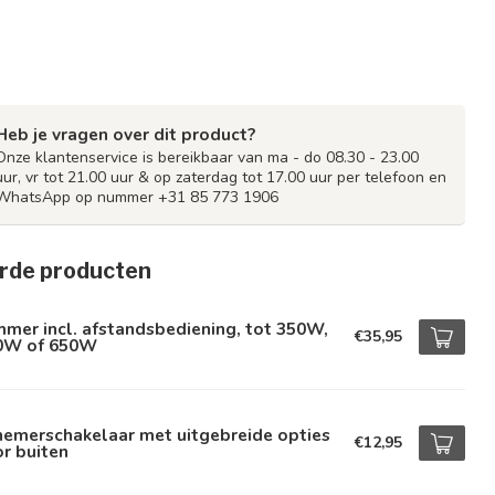
Heb je vragen over dit product?
Onze klantenservice is bereikbaar van ma - do 08.30 - 23.00
uur, vr tot 21.00 uur & op zaterdag tot 17.00 uur per telefoon en
WhatsApp op nummer +31 85 773 1906
rde producten
mer incl. afstandsbediening, tot 350W,
€35,95
0W of 650W
hemerschakelaar met uitgebreide opties
€12,95
r buiten