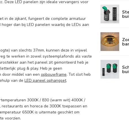
c. Deze LED panelen zijn ideale vervangers voor
St
bui
t in de zijkant, fungeert de complete armatuur
d hoger dan bij LED panelen waarbij de LEDs aan
Zo
ba
gte) van slechts 37mm, kunnen deze in vrijwel
weg te werken in zowel systeemplafonds als vaste
urostekker aan het paneel zit gemonteerd heb je
Sc
etterlijk: plug & play. Heb je geen
bui
n door middel van een
opbouwframe
. Tot slot heb
behulp van de
LED paneel ophangset
.
urtemperaturen 3000K / 830 (warm wit) 4000K /
n, restaurants en horeca de 3000K toepassen en
emperatuur 6500K is uitermate geschikt om
te voorzien.