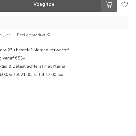
Voeg toe
lijken
Deel dit product
oor 23u besteld? Morgen verwacht*
g vanaf €55,-
tijd & Betaal achteraf met Klarna
.00, vr tot 21.00, za tot 17.00 uur