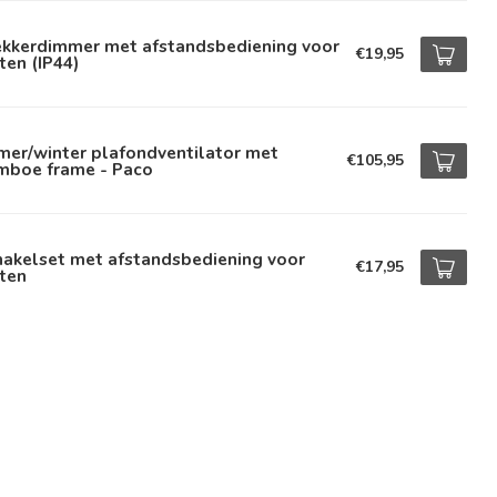
ekkerdimmer met afstandsbediening voor
€19,95
ten (IP44)
mer/winter plafondventilator met
€105,95
mboe frame - Paco
hakelset met afstandsbediening voor
€17,95
ten