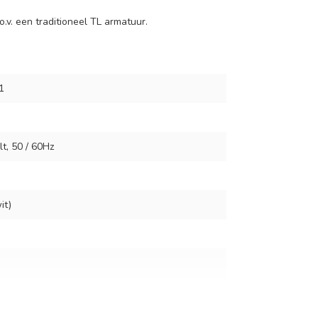
.v. een traditioneel TL armatuur.
1
t, 50 / 60Hz
it)