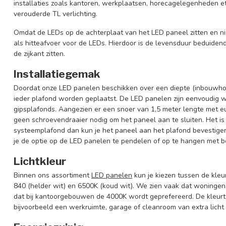
installaties zoals kantoren, werkplaatsen, horecagelegenheden et
verouderde TL verlichting.
Omdat de LEDs op de achterplaat van het LED paneel zitten en nie
als hitteafvoer voor de LEDs. Hierdoor is de levensduur beduiden
de zijkant zitten.
Installatiegemak
Doordat onze LED panelen beschikken over een diepte (inbouwhoo
ieder plafond worden geplaatst. De LED panelen zijn eenvoudig 
gipsplafonds. Aangezien er een snoer van 1,5 meter lengte met e
geen schroevendraaier nodig om het paneel aan te sluiten. Het is l
systeemplafond dan kun je het paneel aan het plafond bevestige
je de optie op de LED panelen te pendelen of op te hangen met 
Lichtkleur
Binnen ons assortiment
LED panelen
kun je kiezen tussen de kle
840 (helder wit) en 6500K (koud wit). We zien vaak dat woninge
dat bij kantoorgebouwen de 4000K wordt geprefereerd. De kleurt
bijvoorbeeld een werkruimte, garage of cleanroom van extra licht 