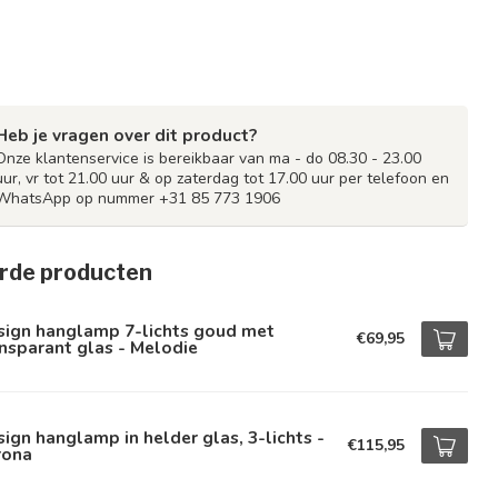
Heb je vragen over dit product?
Onze klantenservice is bereikbaar van ma - do 08.30 - 23.00
uur, vr tot 21.00 uur & op zaterdag tot 17.00 uur per telefoon en
WhatsApp op nummer +31 85 773 1906
rde producten
sign hanglamp 7-lichts goud met
€69,95
nsparant glas - Melodie
ign hanglamp in helder glas, 3-lichts -
€115,95
rona