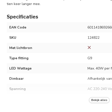
tien keer langer mee.
Specificaties
EAN Code
601141869266
SKU
124822
Met lichtbron
Type fitting
G9
LED Wattage
Max. 40W per fi
Dimbaar
Afhankelijk van
Spanning
AC 220-240 Vo
Frequentie
50/60 Hz
Bekijk alles
Kleur armatuur
Goud met trans