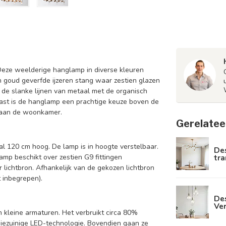
 Deze weelderige hanglamp in diverse kleuren
n goud geverfde ijzeren stang waar zestien glazen
 de slanke lijnen van metaal met de organisch
aast is de hanglamp een prachtige keuze boven de
e aan de woonkamer.
Gerelatee
al 120 cm hoog. De lamp is in hoogte verstelbaar.
De
tra
mp beschikt over zestien G9 fittingen
lichtbron. Afhankelijk van de gekozen lichtbron
t inbegrepen).
Des
Ve
 kleine armaturen. Het verbruikt circa 80%
giezuinige LED-technologie. Bovendien gaan ze