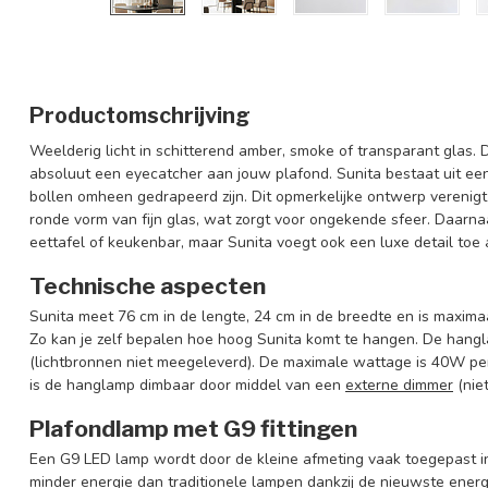
Productomschrijving
Weelderig licht in schitterend amber, smoke of transparant glas.
absoluut een eyecatcher aan jouw plafond. Sunita bestaat uit ee
bollen omheen gedrapeerd zijn. Dit opmerkelijke ontwerp verenigt
ronde vorm van fijn glas, wat zorgt voor ongekende sfeer. Daarn
eettafel of keukenbar, maar Sunita voegt ook een luxe detail to
Technische aspecten
Sunita meet 76 cm in de lengte, 24 cm in de breedte en is maxima
Zo kan je zelf bepalen hoe hoog Sunita komt te hangen. De hangla
(lichtbronnen niet meegeleverd). De maximale wattage is 40W per 
is de hanglamp dimbaar door middel van een
externe dimmer
(nie
Plafondlamp met G9 fittingen
Een G9 LED lamp wordt door de kleine afmeting vaak toegepast in
minder energie dan traditionele lampen dankzij de nieuwste ener