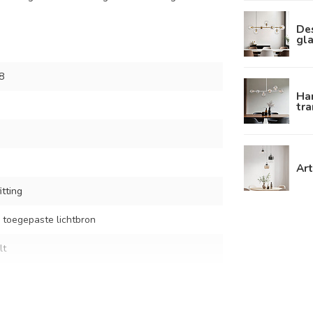
De
gla
8
Ha
tra
Art
tting
 toegepaste lichtbron
lt
parant glas