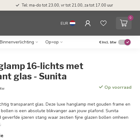
Tel: ma-do tot 23.00, vr tot 21.00, za tot 17.00 uur
0
EUR
Binnenverlichting
Op=op
€
Incl. btw
glamp 16-lichts met
nt glas - Sunita
Op voorraad
btw
luchtig transparant glas. Deze luxe hanglamp met gouden frame en
 bollen is een absolute blikvanger aan jouw plafond. Sunita
d geverfde ijzeren stang waar zestien fijne glazen bollen omheen
r
.
ie