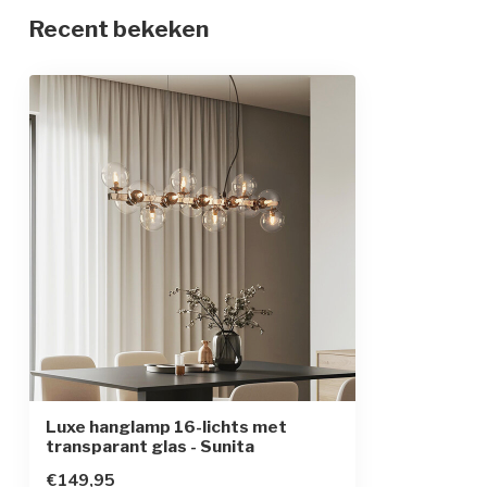
Recent bekeken
Materiaal
IJzer en glas
Afmetingen
76 x 24 x 120 
In hoogte verstelbaar
Beschermingsgraad
IP20
Beschermingsklasse
1
Sensor
Luxe hanglamp 16-lichts met
transparant glas - Sunita
€149,95