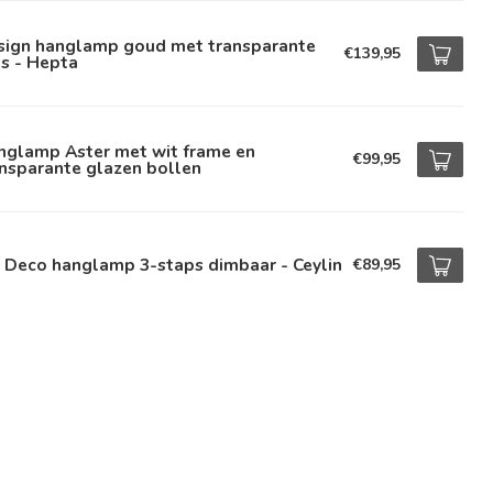
sign hanglamp goud met transparante
€139,95
s - Hepta
nglamp Aster met wit frame en
€99,95
nsparante glazen bollen
 Deco hanglamp 3-staps dimbaar - Ceylin
€89,95