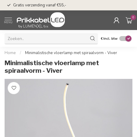
50 dagen bedenkti
Gratis verzending vanaf €55,-
Klarna
0
MENU
€
Incl. btw
Home
/
Minimalistische vloerlamp met spiraalvorm - Viver
Minimalistische vloerlamp met
spiraalvorm - Viver