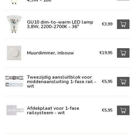
GU10 dim-to-warm LED lamp
€3,99
3,8W, 2200-2700K - 36°
Muurdimmer, inbouw
€19,95
Tweezijdig aansluitblok voor
middenaansluiting 1-fase rail -
€5,95
wit
Afdekplaat voor 1-fase
€5,95
railsysteem - wit